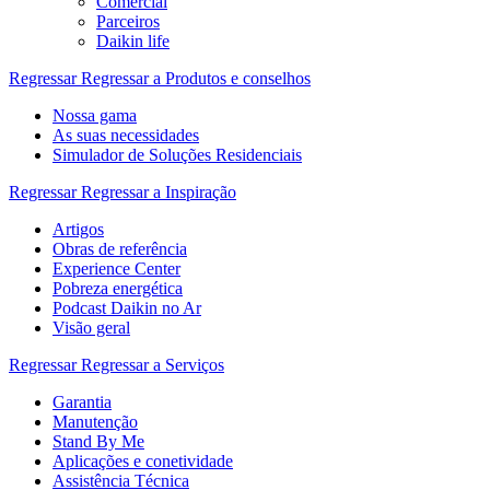
Comercial
Parceiros
Daikin life
Regressar
Regressar a Produtos e conselhos
Nossa gama
As suas necessidades
Simulador de Soluções Residenciais
Regressar
Regressar a Inspiração
Artigos
Obras de referência
Experience Center
Pobreza energética
Podcast Daikin no Ar
Visão geral
Regressar
Regressar a Serviços
Garantia
Manutenção
Stand By Me
Aplicações e conetividade
Assistência Técnica