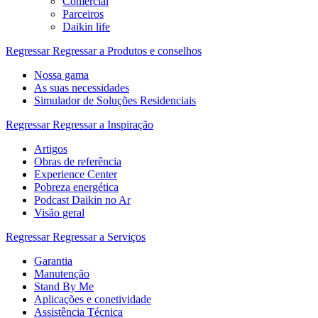
Comercial
Parceiros
Daikin life
Regressar
Regressar a Produtos e conselhos
Nossa gama
As suas necessidades
Simulador de Soluções Residenciais
Regressar
Regressar a Inspiração
Artigos
Obras de referência
Experience Center
Pobreza energética
Podcast Daikin no Ar
Visão geral
Regressar
Regressar a Serviços
Garantia
Manutenção
Stand By Me
Aplicações e conetividade
Assistência Técnica