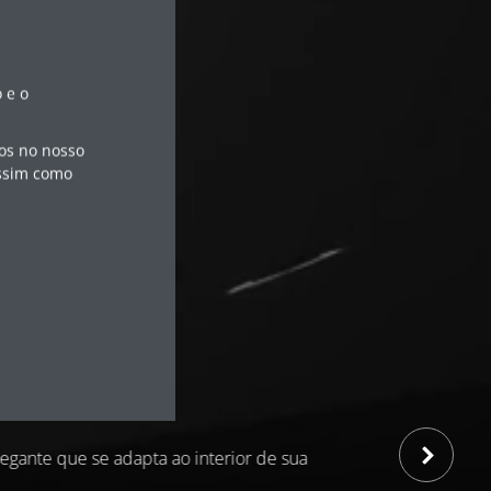
 e o
ios no nosso
assim como
gante
Máximo c
egante que se adapta ao interior de sua
Desfrute da climat