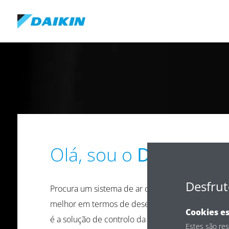
Aplicação comercial
Morada do Projeto
*
*
Olá, sou o
Daikin Em
Código postal do projeto
*
Desfrut
Procura um sistema de ar condicionado que com
melhor em termos de desempenho e design? O 
Cookies es
Cidade do projeto
*
é a solução de controlo da climatização que equi
Estes são re