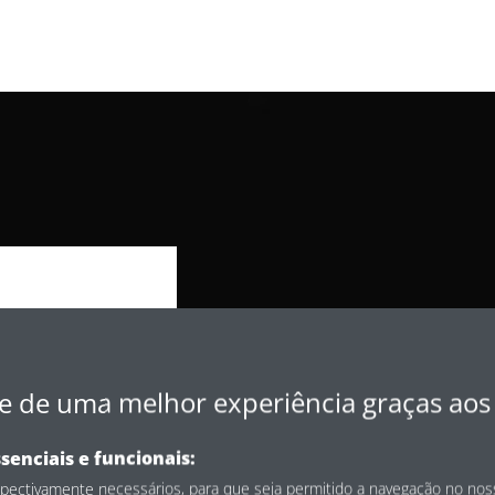
ura
.
e de uma melhor experiência graças ao
bina o
Daikin Emura
senciais e funcionais:
libra forma e
spectivamente necessários, para que seja permitido a navegação no no