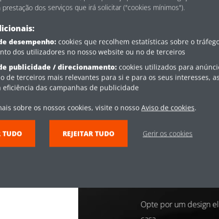
restação dos serviços que irá solicitar ("cookies mínimos").
icionais:
 de desempenho:
cookies que recolhem estatísticas sobre o tráfego
o dos utilizadores no nosso website ou no de terceiros
de publicidade / direcionamento:
cookies utilizados para anúnc
o de terceiros mais relevantes para si e para os seus interesses, 
, serviços e ofertas da
a eficiência das campanhas de publicidade
ais sobre os nossos cookies, visite o nosso
Aviso de cookies
.
s, serviços e ofertas da
R TUDO
REJEITAR TUDO
Gerir os cookies
rope N.V., informa que utiliza
ail, país) para dar
que os seus dados sejam
poio solicitado.
ergética
Design ele
nformação pessoal fornecida
nformação e notícias sobre
avor dê o seu consentimento
ra efeitos de marketing
 cada newsletter.
l e poupe na fatura de energia.
Opte por um design el
es, por favor leia a nossa