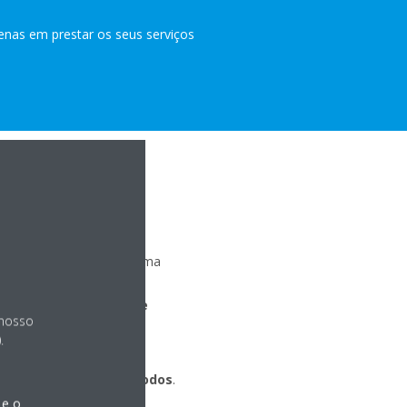
enas em prestar os seus serviços
ONA?
 limpam o ar através de uma
enteadas, tais como a
lo de geração de
iões de
 nosso
roestáticos de alto
.
audável e limpo para todos
.
 e o