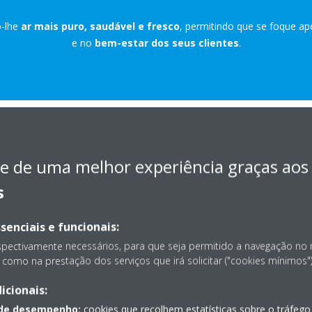
o-lhe
ar mais puro, saudável e fresco
, permitindo que se foque ap
e no
bem-estar dos seus clientes
.
COMO FUNCI
e de uma melhor experiência graças aos
s
Os nossos purificadores de ar
combinação de tecnologias pat
senciais e funcionais:
tecnologia streamer, um módu
spectivamente necessários, para que seja permitido a navegação no
plasma
e
filtros HEPA elect
como na prestação dos serviços que irá solicitar ("cookies mínimos")
desempenho
.
icionais:
O resultado: qualidade do
ar s
 de desempenho:
cookies que recolhem estatísticas sobre o tráfego