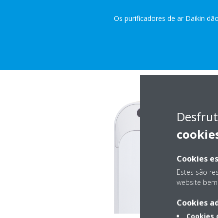
Os purificadores de ar Daikin dã
Desfrut
cookie
Cookies es
Estes são re
website bem 
Cookies ad
Cookies