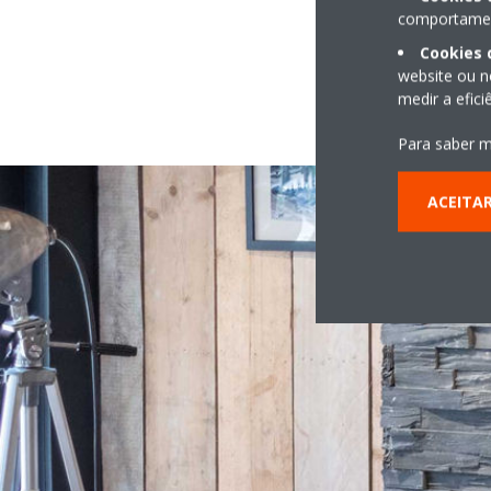
comportament
Cookies 
website ou n
medir a efic
Para saber m
ACEITA