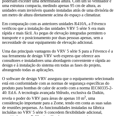
poderiam exceder uma determinada altura. Com um só ventilador e
uma estrutura compacta, medindo apenas 95 cm de altura, as
unidades eram invisíveis quando instaladas atrás de uma divisória de
um metro de altura diretamente acima do espaço a climatizar.
Em comparação com as anteriores unidades R410A, a Frivenco
verificou que a instalação das unidades VRV 5 série S era mais
rápida e mais fácil. As pegas de elevação integradas permitem o
transporte e o posicionamento por duas pessoas apenas, sem a
necessidade de usar equipamento de elevação adicional.
Uma das principais vantagens do VRV 5 série S para a Frivenco é a
sua ferramenta de design VRV web express que oferece aos
consultores e instaladores uma abordagem conveniente e rápida ao
design e à instalação do sistema em todas as fases do projeto,
abrangendo todas as aplicações.
O software de design VRV assegura que o equipamento selecionado
está em conformidade com as normas de segurança específicas do
produto para bombas de calor de acordo com a norma IEC60335-2-
40: Ed.6. A tecnologia avançada Shîrudo, exclusiva da Daikin,
2
revela o poder do VRV para áreas de apenas 10 m
, uma
consideração importante para a Zome, tendo em conta as suas salas
de reuniões pequenas. As funcionalidades instaladas na fábrica
incluídas no VRV 5 série S concedem flexibilidade adicional,