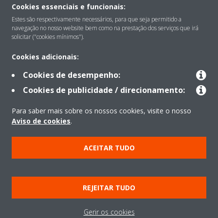
Cookies essenciais e funcionais:
Sobre
Estes são respectivamente necessários, para que seja permitido a
navegação no nosso website bem como na prestação dos serviços que irá
solicitar ("cookies mínimos").
Soluções
Cookies adicionais:
Cookies de desempenho:
Contacto
Cookies de publicidade / direcionamento:
Para saber mais sobre os nossos cookies, visite o nosso
Produtos
Aviso de cookies
.
ACEITAR TUDO
Copyright © Daikin
Aviso Legal
Aviso de cookies
Política de Proteção de Dados
REJEITAR TUDO
Ética empresarial
Data Act
Gerir os cookies