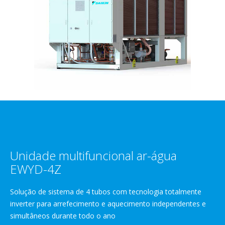
Unidade multifuncional ar-água
EWYD-4Z
Solução de sistema de 4 tubos com tecnologia totalmente
inverter para arrefecimento e aquecimento independentes e
simultâneos durante todo o ano