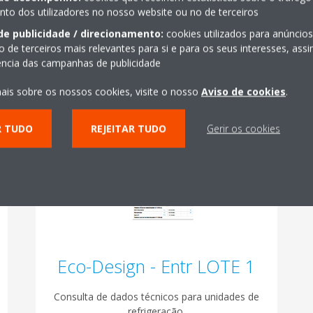
o dos utilizadores no nosso website ou no de terceiros
de publicidade / direcionamento:
cookies utilizados para anúncio
o de terceiros mais relevantes para si e para os seus interesses, as
GERE A SUA ETIQUETA
iência das campanhas de publicidade
ais sobre os nossos cookies, visite o nosso
Aviso de cookies
.
R TUDO
REJEITAR TUDO
Gerir os cookies
Eco-Design - Entr LOTE 1
Consulta de dados técnicos para unidades de
refrigeração.