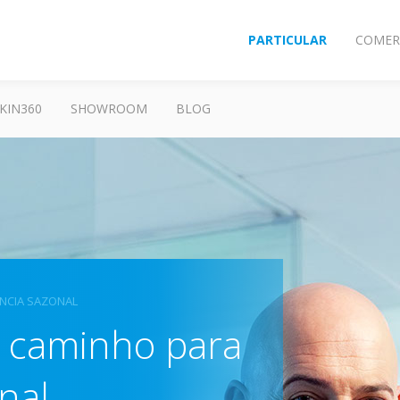
PARTICULAR
COMER
KIN360
SHOWROOM
BLOG
ÊNCIA SAZONAL
 o caminho para
onal