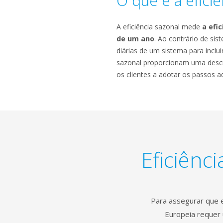
O que é a eficiê
A eficiência sazonal mede
a efi
de um ano
. Ao contrário de si
diárias de um sistema para inclui
sazonal proporcionam uma descri
os clientes a adotar os passos 
Eficiênc
Para assegurar que e
Europeia requer 