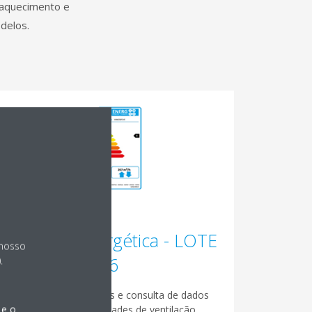
 aquecimento e
delos.
Etiqueta energética - LOTE
 nosso
6
.
Geração de etiquetas e consulta de dados
 e o
técnicos para unidades de ventilação.