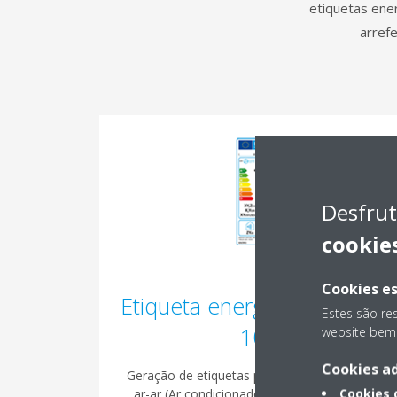
etiquetas ene
arref
Desfrut
cookie
Cookies es
Etiqueta energética - LOTE
Estes são re
10
website bem 
Cookies ad
Geração de etiquetas para bombas de calor
Cookies
ar-ar (Ar condicionado - split e multi split).