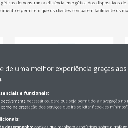
rgéticas demonstram a eficiência energética dos dispositivos de
ecimento e permitem que os clientes comparem facilmente os mo
e de uma melhor experiência graças aos
s
senciais e funcionais:
Etiqueta energética - LOTE
spectivamente necessários, para que seja permitido a navegação no
1 e 2
como na prestação dos serviços que irá solicitar ("cookies mínimos")
icionais:
Geração de etiquetas para sistemas de
 de desempenho:
cookies que recolhem estatísticas sobre o tráfego
aquecimento baseados em água.