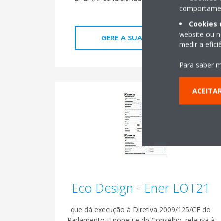
comportament
Cookies 
website ou n
GERE A SUA ETIQUETA
medir a efic
Para saber m
ACEITA
Eco Design - Ener LOT21
que dá execução à Diretiva 2009/125/CE do
Parlamento Europeu e do Conselho, relativa à