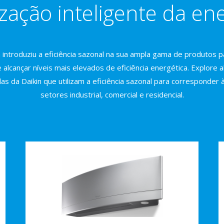
ização inteligente da en
 introduziu a eficiência sazonal na sua ampla gama de produtos pa
e alcançar níveis mais elevados de eficiência energética. Explore
as da Daikin que utilizam a eficiência sazonal para corresponder 
setores industrial, comercial e residencial.