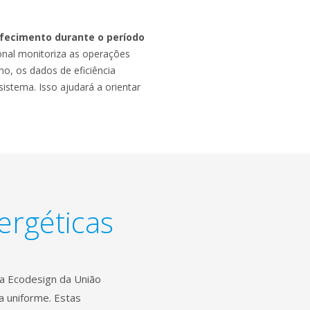
refecimento durante o período
zonal monitoriza as operações
no, os dados de eficiência
stema. Isso ajudará a orientar
ergéticas
va Ecodesign da União
a uniforme. Estas