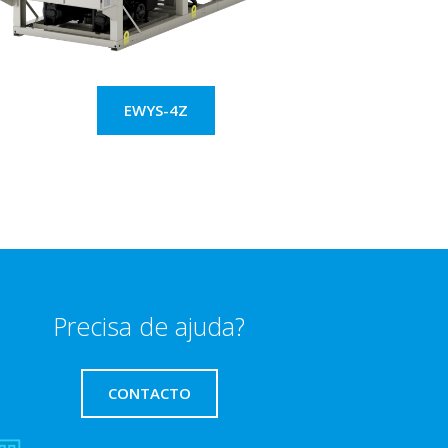
EWYS-4Z
Precisa de ajuda?
CONTACTO