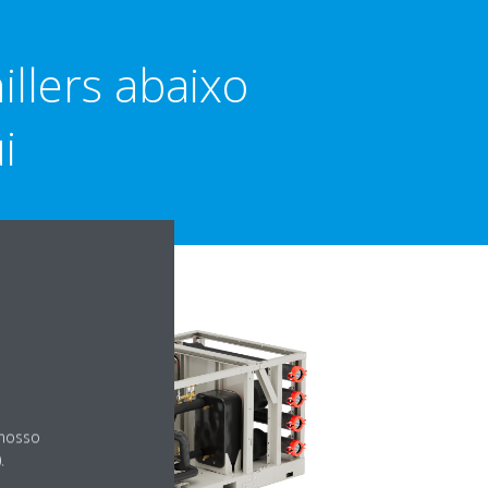
llers abaixo
i
 nosso
.