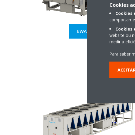
Cookies ad
Cookies
comportament
Cookies 
EWAT-B-C
website ou n
medir a efic
Para saber m
ACEITA