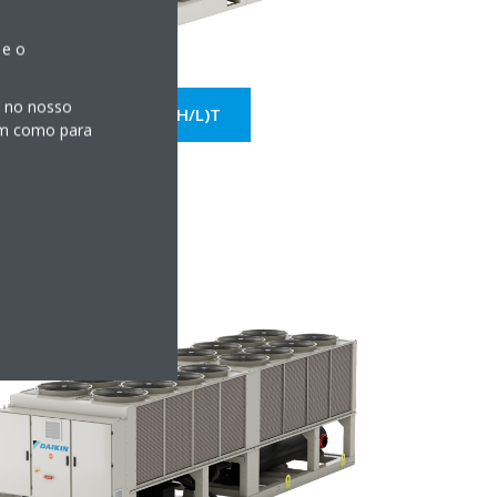
 e o
s no nosso
EW(W/H/L)T
sim como para