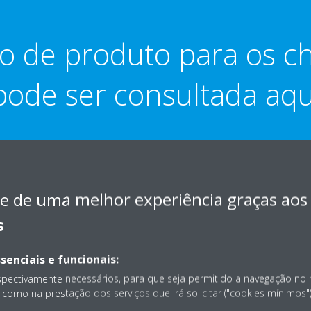
o de produto para os chi
pode ser consultada aqu
e de uma melhor experiência graças aos
s
senciais e funcionais:
spectivamente necessários, para que seja permitido a navegação no
como na prestação dos serviços que irá solicitar ("cookies mínimos")