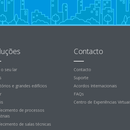
luções
Contacto
 o seu lar
Contacto
s
Suporte
itórios e grandes edifícios
Acordos Internacionais
r
FAQs
is
Centro de Experiências Virtuai
fecimento de processos
triais
fecimento de salas técnicas