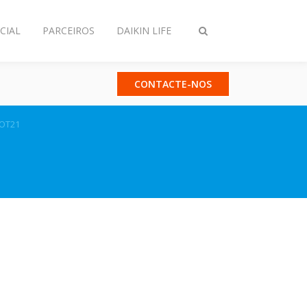
CIAL
PARCEIROS
DAIKIN LIFE
Comutar
pesquisa
CONTACTE-NOS
OT21