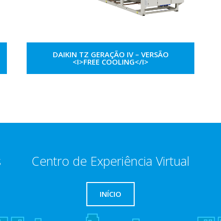
DAIKIN TZ GERAÇÃO IV – VERSÃO
<I>FREE COOLING</I>
s
Centro de Experiência Virtual
INÍCIO