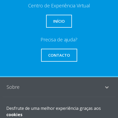
Centro de Experiência Virtual
INÍCIO
Precisa de ajuda?
CONTACTO
Sobre
Soluções
Desfrute de uma melhor experiência graças aos
cookies