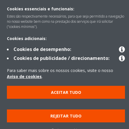
Contacto
Cookies essenciais e funcionais:
Estes são respectivamente necessários, para que seja permitido a navegação
no nosso website bem como na prestação dos serviços que irá solicitar
("cookies mínimos").
Produtos
Cookies adicionais:
Cookies de desempenho:
Copyright © Daikin
Cookies de publicidade / direcionamento:
Aviso Legal
Aviso de cookies
Política de Proteção de Dados
Para saber mais sobre os nossos cookies, visite o nosso
Ética empresarial
Data Act
Aviso de cookies
.
ACEITAR TUDO
REJEITAR TUDO