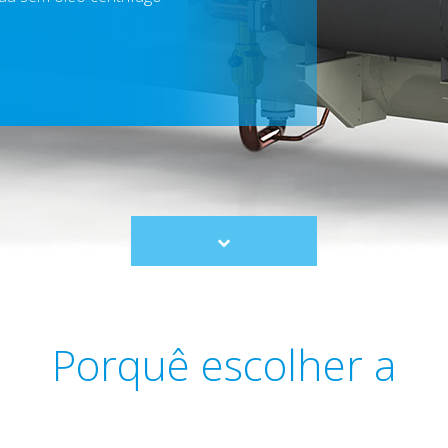
Scroll
to
content
Porquê escolher a