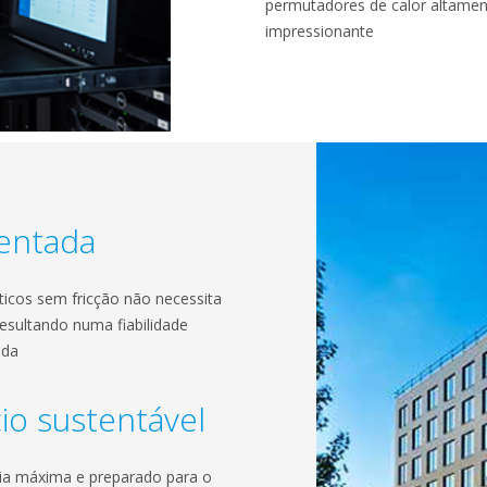
permutadores de calor altamente
impressionante
mentada
icos sem fricção não necessita
esultando numa fiabilidade
ida
cio sustentável
cia máxima e preparado para o