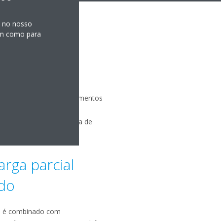
s no nosso
sim como para
 rolamentos
ntrífugos utilizando rolamentos
funcionamento sem óleo,
l integrados e tecnologia de
ocidade
arga parcial
ado
ia é combinado com