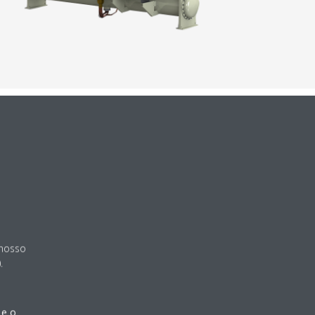
 nosso
.
 e o