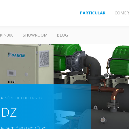
PARTICULAR
COMER
KIN360
SHOWROOM
BLOG
SÉRIE DE CHILLERS DZ
s DZ
gua sem óleo centrífugo