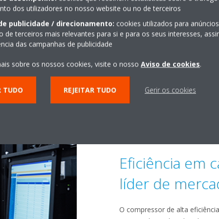
o dos utilizadores no nosso website ou no de terceiros
de publicidade / direcionamento:
cookies utilizados para anúncio
o de terceiros mais relevantes para si e para os seus interesses, as
iência das campanhas de publicidade
Tecnologia de
ais sobre os nossos cookies, visite o nosso
Aviso de cookies
.
magnéticos
R TUDO
REJEITAR TUDO
Gerir os cookies
Instalado com compressores ce
magnéticos sem fricção para 
comandos de frequência variáve
acionamento direto de alta vel
Eficiência em c
líder de merc
O compressor de alta eficiênc