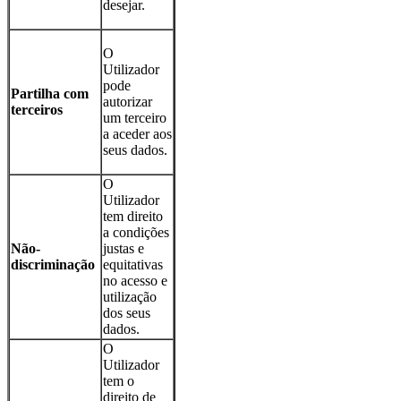
desejar.
O
Utilizador
pode
Partilha com
autorizar
terceiros
um terceiro
a aceder aos
seus dados.
O
Utilizador
tem direito
a condições
Não-
justas e
discriminação
equitativas
no acesso e
utilização
dos seus
dados.
O
Utilizador
tem o
direito de