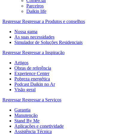
Comercial
Parceiros
Daikin life
Regressar
Regressar a Produtos e conselhos
Nossa gama
As suas necessidades
Simulador de Soluções Residenciais
Regressar
Regressar a Inspiração
Artigos
Obras de referência
Experience Center
Pobreza energética
Podcast Daikin no Ar
Visão geral
Regressar
Regressar a Serviços
Garantia
Manutenção
Stand By Me
Aplicações e conetividade
Assistência Técnica