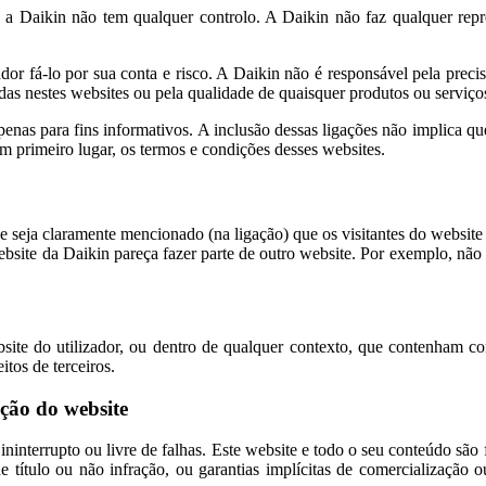
s a Daikin não tem qualquer controlo. A Daikin não faz qualquer repr
ador fá-lo por sua conta e risco. A Daikin não é responsável pela preci
das nestes websites ou pela qualidade de quaisquer produtos ou serviços
apenas para fins informativos. A inclusão dessas ligações não implica q
 em primeiro lugar, os termos e condições desses websites.
e seja claramente mencionado (na ligação) que os visitantes do website
bsite da Daikin pareça fazer parte de outro website. Por exemplo, não
te do utilizador, ou dentro de qualquer contexto, que contenham co
tos de terceiros.
ação do website
ninterrupto ou livre de falhas. Este website e todo o seu conteúdo são 
de título ou não infração, ou garantias implícitas de comercialização 