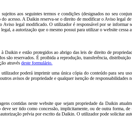
sujeitos aos seguintes termos e condições (designados no seu conjun
o do acesso. A Daikin reserva-se o direito de modificar o Aviso legal 
ou o Aviso legal modificado. O utilizador é responsável por se informar
 legal, a autorização que o mesmo possui para utilizar o website cessa
à Daikin e estão protegidos ao abrigo das leis de direito de proprieda
idos são reservados. É proibida a reprodução, transferência, distribui
ação através
deste formulário.
 utilizador poderá imprimir uma única cópia do conteúdo para seu uso
 outros avisos de propriedade e qualquer isenção de responsabilidades n
agens contidas neste website que sejam propriedade da Daikin atualme
ão deve ser tido como concessão, implicitamente, ou de outra forma, de
utorização prévia por escrito da Daikin. O utilizador pode solicitar au