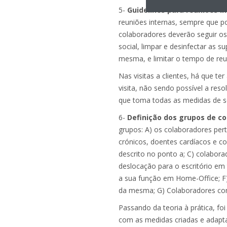
5-
Guidelines para reuniões i
reuniões internas, sempre que po
colaboradores deverão seguir os
social, limpar e desinfectar as s
mesma, e limitar o tempo de reu
Nas visitas a clientes, há que t
visita, não sendo possível a res
que toma todas as medidas de se
6-
Definição dos grupos de co
grupos: A) os colaboradores per
crónicos, doentes cardíacos e c
descrito no ponto a; C) colabor
deslocação para o escritório em 
a sua função em Home-Office; F)
da mesma; G) Colaboradores com 
Passando da teoria à prática, foi
com as medidas criadas e adaptar