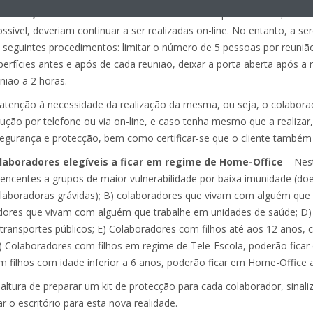
nternas, bem como visitas a clientes
– Nesta primeira fase, cons
ssível, deveriam continuar a ser realizadas on-line. No entanto, a se
 seguintes procedimentos: limitar o número de 5 pessoas por reuniã
uperfícies antes e após de cada reunião, deixar a porta aberta após a 
nião a 2 horas.
er atenção à necessidade da realização da mesma, ou seja, o colabor
olução por telefone ou via on-line, e caso tenha mesmo que a realizar
gurança e protecção, bem como certificar-se que o cliente também 
laboradores elegíveis a ficar em regime de Home-Office
– Nest
tencentes a grupos de maior vulnerabilidade por baixa imunidade (do
olaboradoras grávidas); B) colaboradores que vivam com alguém que 
adores que vivam com alguém que trabalhe em unidades de saúde; D
transportes públicos; E) Colaboradores com filhos até aos 12 anos, 
 Colaboradores com filhos em regime de Tele-Escola, poderão fica
filhos com idade inferior a 6 anos, poderão ficar em Home-Office a
 altura de preparar um kit de protecção para cada colaborador, sinali
 o escritório para esta nova realidade.