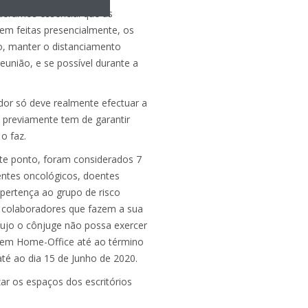
ideramos essencial que as
rem feitas presencialmente, os
o, manter o distanciamento
reunião, e se possível durante a
ador só deve realmente efectuar a
, previamente tem de garantir
o faz.
e ponto, foram considerados 7
entes oncológicos, doentes
pertença ao grupo de risco
) colaboradores que fazem a sua
cujo o cônjuge não possa exercer
r em Home-Office até ao término
té ao dia 15 de Junho de 2020.
zar os espaços dos escritórios