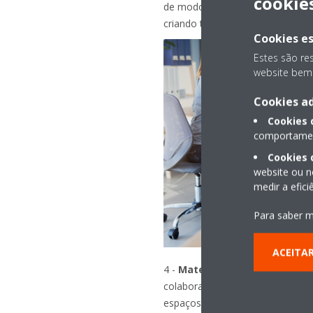
cookie
de modo seguro, limitando assi
criando todas as condições par
Cookies es
Estes são re
website bem 
Cookies ad
Cookies
comportament
Cookies 
website ou n
medir a efic
Para saber m
ACEITA
4 -
Materiais de protecção e 
colaboradores se sentissem em se
espaços físicos de trabalho).