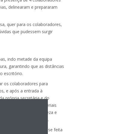
eias, delinearam e prepararam
a, quer para os colaboradores,
úvidas que pudessem surgir
ipas, indo metade da equipa
ra, garantindo que as distâncias
 escritório.
ar os colaboradores para
s, e após a entrada à
a própria secretária e do
pre que se utilizar materiais
a, e providenciar a limpeza e
lho com maior frequência.
 a utilização da copa fosse feita