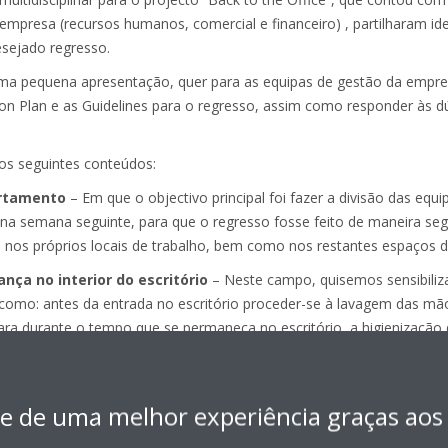
empresa (recursos humanos, comercial e financeiro) , partilharam id
sejado regresso.
ma pequena apresentação, quer para as equipas de gestão da empres
n Plan e as Guidelines para o regresso, assim como responder às d
s seguintes conteúdos:
rtamento
– Em que o objectivo principal foi fazer a divisão das equ
 semana seguinte, para que o regresso fosse feito de maneira segu
 nos próprios locais de trabalho, bem como nos restantes espaços do
ça no interior do escritório
– Neste campo, quisemos sensibiliz
como: antes da entrada no escritório proceder-se à lavagem das mão
ara durante o tempo que se permaneça no escritório, a higienização d
à chegada e à saída, ter o cuidado de tomar as medidas de higiene sem
 café...), evitar o enchimento de garrafas nos dispensadores de águ
ipamentos de ar condicionado antes do regresso e ajustar este traba
e de uma melhor experiência graças aos
 de almoço
– A primeira medida foi criar 4 turnos de almoço, para que