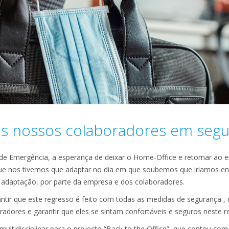
s nossos colaboradores em segu
 Emergência, a esperança de deixar o Home-Office e retomar ao esc
e nos tivemos que adaptar no dia em que soubemos que iriamos en
 adaptação, por parte da empresa e dos colaboradores.
antir que este regresso é feito com todas as medidas de segurança , 
adores e garantir que eles se sintam confortáveis e seguros neste r
a multidisciplinar para o projecto “Back to the Office”, que contou c