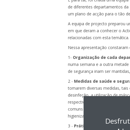
de diferentes departamentos da 
um plano de acção para o tão de
A equipa de projecto preparou u
em que deram a conhecer o Actio
relacionadas com esta temática.
Nessa apresentação constaram o
1-
Organização de cada depa
numa semana e a outra metade na
de segurança iriam ser mantidas,
2 -
Medidas de saúde e seguran
tomarem diversas medidas, tais 
desinfeção, a utilização de másc
respectivo material de trabalho 
comuns (impressoras, máquinas de
higienização dos filtros dos equ
Desfrut
3 -
Práticas para os horários