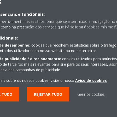
s
m o número de colaboradores por turno. Providenciámos também um
a que os colaboradores pudessem almoçar num outro local que não a
senciais e funcionais:
spectivamente necessários, para que seja permitido a navegação no
como na prestação dos serviços que irá solicitar ("cookies mínimos")
icionais:
 de desempenho:
cookies que recolhem estatísticas sobre o tráfego
o dos utilizadores no nosso website ou no de terceiros
de publicidade / direcionamento:
cookies utilizados para anúncio
o de terceiros mais relevantes para si e para os seus interesses, as
iência das campanhas de publicidade
ais sobre os nossos cookies, visite o nosso
Aviso de cookies
.
R TUDO
REJEITAR TUDO
Gerir os cookies
segurança para os colaboradores
– Adquirimos todos os materiai
gurança (máscaras, viseiras, dispensadores de álcool gel, luvas, ma