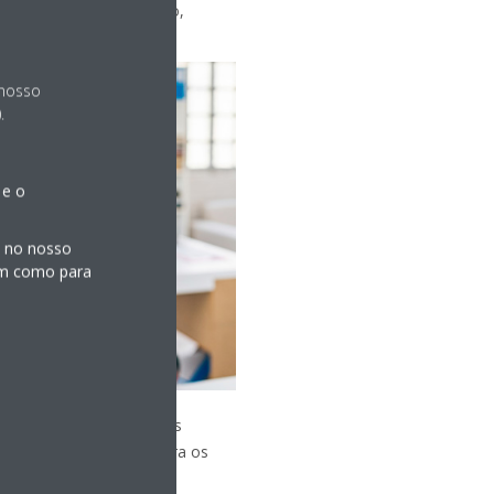
 espaço extra de almoço,
 copa.
 nosso
.
 e o
s no nosso
sim como para
s necessários para que os
teriais de desinfeção para os