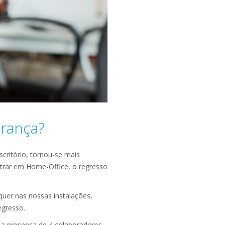
rança?
ritório, tornou-se mais
trar em Home-Office, o regresso
quer nas nossas instalações,
egresso.
om a presença de 4 colaboradores