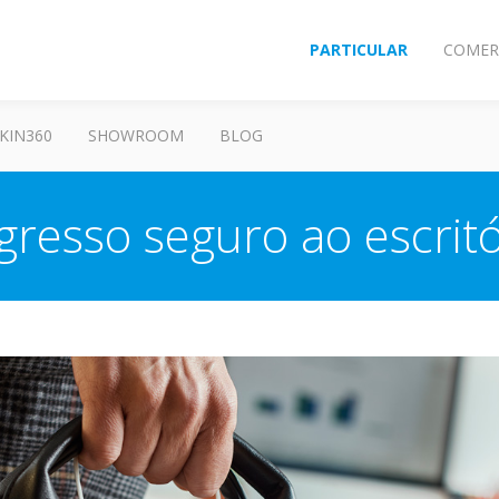
PARTICULAR
COMER
KIN360
SHOWROOM
BLOG
gresso seguro ao escritó