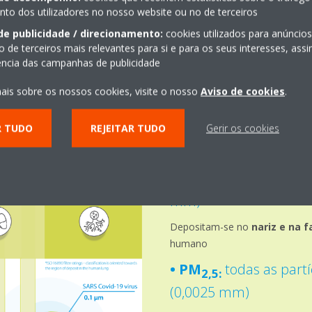
o dos utilizadores no nosso website ou no de terceiros
de publicidade / direcionamento:
cookies utilizados para anúncio
o de terceiros mais relevantes para si e para os seus interesses, as
iência das campanhas de publicidade
Partículas e ár
ais sobre os nossos cookies, visite o nosso
Aviso de cookies
.
R TUDO
REJEITAR TUDO
Gerir os cookies
Quanto mais pequena e leve
permanece no ar.
• PM
todas as partí
10:
mm)
Depositam-se no
nariz e na f
humano
• PM
todas as partí
2,5:
(0,0025 mm)