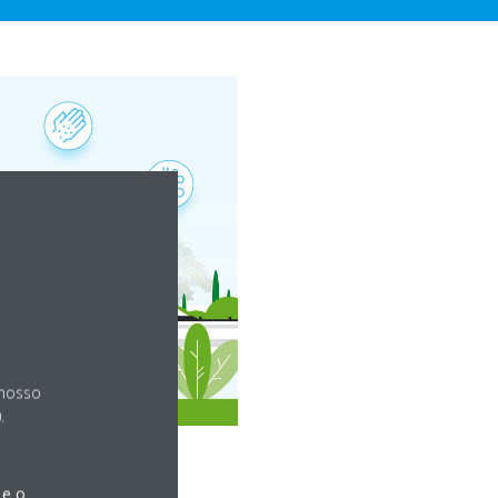
 nosso
.
 e o