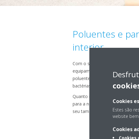
Poluentes e par
interior
Com o sistema adequado (ar cond
equipamento de purificação do ar)
Desfrut
poluentes do ar, como pólen, fu
cookie
bactérias, vírus e germes.
Quanto mais pequenas forem as p
Cookies es
para a nossa saúde, por isso sã
Estes são re
seu tamanho.
website bem 
Cookies ad
Cookies