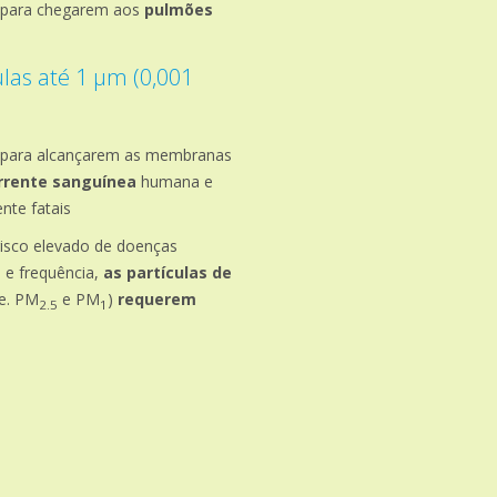
 para chegarem aos
pulmões
ulas até 1 µm (0,001
 para alcançarem as membranas
rrente sanguínea
humana e
nte fatais
risco elevado de doenças
 e frequência,
as partículas de
.e. PM
e PM
)
requerem
2.5
1