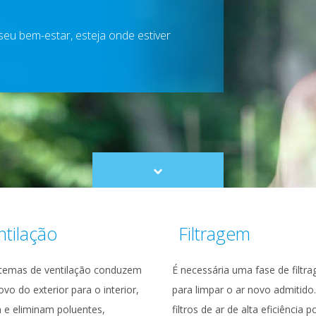
seu bem-estar, esteja onde estiver
Scroll
to
content
ntilação
Filtragem
stemas de ventilação conduzem
É necessária uma fase de filtr
ovo do exterior para o interior,
para limpar o ar novo admitido
 e eliminam poluentes,
filtros de ar de alta eficiência