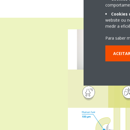
comportament
Cookies 
website ou n
medir a efic
Para saber m
ACEITA