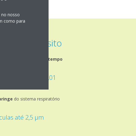
s no nosso
sim como para
eas de depósito
 for a partícula, mais tempo
culas até 10 µm (0,01
aringe
do sistema respiratório
culas até 2,5 µm