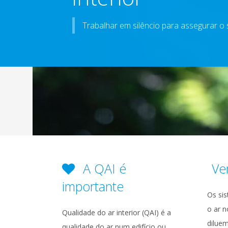
Trabalhar em silêncio para assegurar o 
A QAI é
Ve
importante
Os si
o ar n
Qualidade do ar interior (QAI) é a
diluem
qualidade do ar num edifício ou