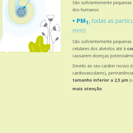
São suficientemente pequenas
dos humanos
• PM
todas as partíc
1:
mm)
São suficientemente pequenas
celulares dos alvéolos até à
co
causarem doenças potencialme
Devido ao seu caráter nocivo (
cardiovasculares), permanência
tamanho inferior a 2,5 μm
(i
mais atenção
.