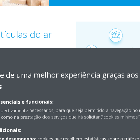
tículas do ar
icionado, ventilação,
, é possível filtrar os
e de uma melhor experiência graças aos
ngos, poeiras de cimento,
s
artículas, mais perigosas são
senciais e funcionais:
o categorizadas consoante o
spectivamente necessários, para que seja permitido a navegação no
como na prestação dos serviços que irá solicitar ("cookies mínimos")
icionais:
 de desempenho:
cookies que recolhem estatísticas sobre o tráfego