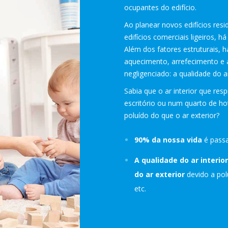
ocupantes do edifício.
Ao planear novos edifícios resid
edifícios comerciais ligeiros, h
Além dos fatores estruturais,
aquecimento, arrefecimento e
negligenciado: a qualidade do ar
Sabia que o ar interior que res
escritório ou num quarto de ho
poluído do que o ar exterior?
90% da nossa vida
é passa
A qualidade do ar interior
do ar exterior
devido a pol
etc.