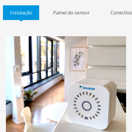
Instalação
Painel do sensor
Conectivi