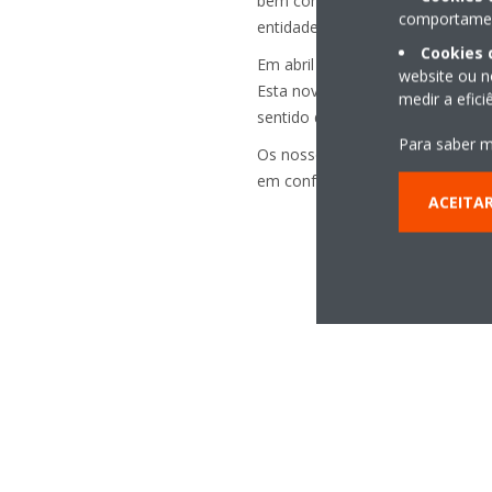
bem como no nosso serviço pós-
comportament
entidades internas como externa
Cookies 
Em abril de 2002, a Daikin Europ
website ou n
Esta nova norma é orientada pa
medir a efic
sentido de alcançar a satisfação 
Para saber m
Os nossos funcionários procura
em conformidade com os requisit
ACEITA