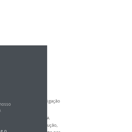
dade europeus, e a investigação
 nosso
.
 certificação ISO 9001. A
as fases de design e produção,
 e o