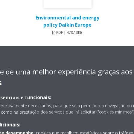
Environmental and energy
policy Daikin Europe
PDF | 470.13KB
e de uma melhor experiência graças aos
s
O9001
senciais e funcionais:
Europe N.V. cumpre todas as normas de fabrico e requisitos de quali
spectivamente necessários, para que seja permitido a navegação no
apacidade como a qualidade unitária.
como na prestação dos serviços que irá solicitar ("cookies mínimos")
as nossas fábricas no Japão, em 1993 a Daikin Europe N.V. recebeu a
icionais:
ossos clientes de que prestamos muita atenção à qualidade em todas 
 de desempenho:
cookies que recolhem estatísticas sobre o tráfego