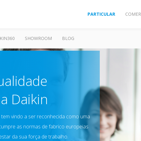
PARTICULAR
COMER
KIN360
SHOWROOM
BLOG
ualidade
a Daikin
. tem vindo a ser reconhecida como uma
cumpre as normas de fabrico europeias
tar da sua força de trabalho.