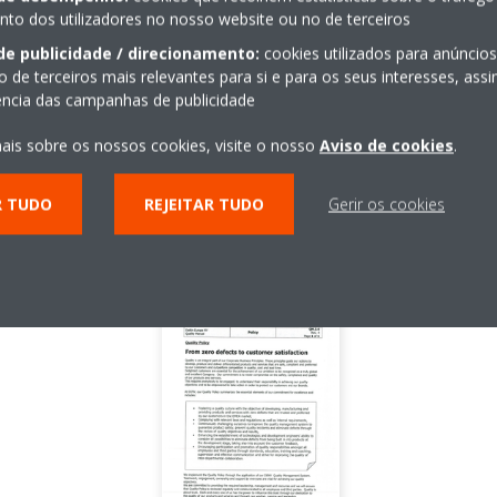
venda. Também assegura que o sistema de qualidade da Daikin é au
o dos utilizadores no nosso website ou no de terceiros
s.
de publicidade / direcionamento:
cookies utilizados para anúncio
e N.V. Foi auditada pela Lloyd Register Quality Assurance no âmbito
o de terceiros mais relevantes para si e para os seus interesses, as
ra os processos comerciais e requer que as empresas participantes
iência das campanhas de publicidade
dos clientes.
ais sobre os nossos cookies, visite o nosso
Aviso de cookies
.
m o melhoramento contínuo e certificam-se de que os produtos e pr
os da certificação ISO9001.
R TUDO
REJEITAR TUDO
Gerir os cookies