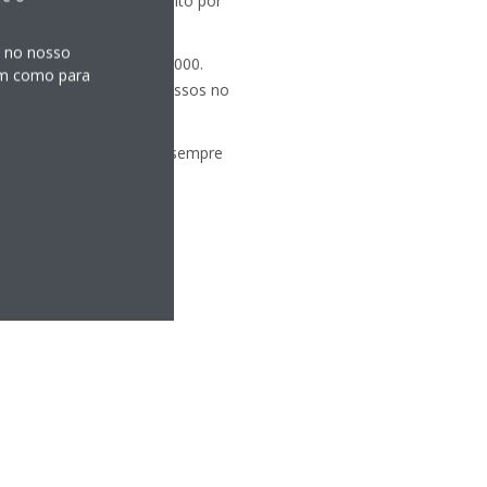
ditado regularmente, tanto por
s no nosso
 da nova norma ISO9001:2000.
sim como para
 conduzam todos os processos no
ocessos da Daikin estão sempre