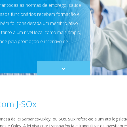
ar todas as normas de emprego, saúde
nossos funcionários recebem formação e
ambém foi considerada um membro ativo
tanto a um nível local como mais amplo,
ade pela promoção e incentivo de
Scroll
to
content
com J-SOx
ponesa da lei Sarbanes-Oxley, ou SOx. SOx refere-se a um ato legislat
es e Oxley. A lei visa criar transparência e tranquilizar os investido