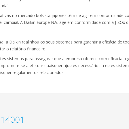
rial.
tivas no mercado bolsista japonês têm de agir em conformidade com
lei cambial. A Daikin Europe N.V. age em conformidade com a J-SOx de
a, a Daikin realinhou os seus sistemas para garantir a eficácia de t
r o relatório financeiro.
tes sistemas para assegurar que a empresa oferece com eficácia a g
ompromete-se a efetuar quaisquer ajustes necessários a estes siste
isquer regulamentos relacionados.
O14001