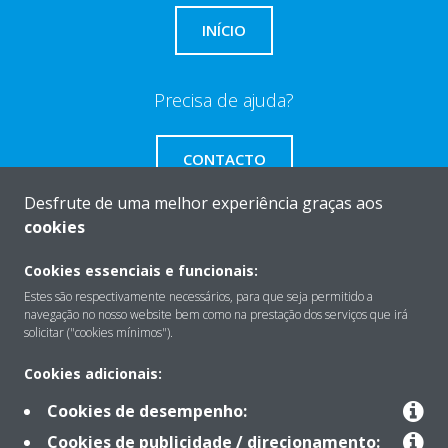
INÍCIO
Precisa de ajuda?
CONTACTO
Desfrute de uma melhor experiência graças aos
cookies
Cookies essenciais e funcionais:
Sobre
Estes são respectivamente necessários, para que seja permitido a
navegação no nosso website bem como na prestação dos serviços que irá
solicitar ("cookies mínimos").
Soluções
Cookies adicionais:
Cookies de desempenho:
Contacto
Cookies de publicidade / direcionamento: