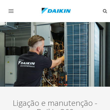
Comutar
Co
navegação
pes
Ligação e manutenção -