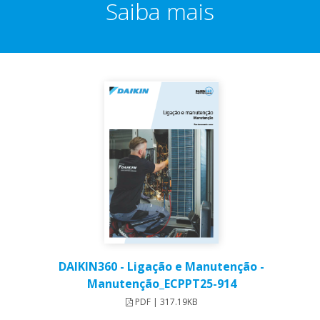
Saiba mais
DAIKIN360 - Ligação e Manutenção -
Manutenção_ECPPT25-914
PDF | 317.19KB