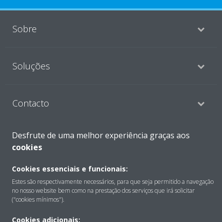
Sobre
Soluções
Contacto
Desfrute de uma melhor experiência graças aos
Produtos
cookies
Cookies essenciais e funcionais:
Copyright © Daikin
Estes são respectivamente necessários, para que seja permitido a navegação
no nosso website bem como na prestação dos serviços que irá solicitar
Aviso Legal
Aviso de cookies
Política de Proteção de Dados
("cookies mínimos").
Ética empresarial
Data Act
Cookies adicionais: