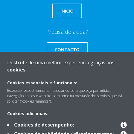
INÍCIO
Precisa de ajuda?
CONTACTO
Desfrute de uma melhor experiência graças aos
cookies
Cookies essenciais e funcionais:
Sobre
Estes são respectivamente necessários, para que seja permitido a
navegação no nosso website bem como na prestação dos serviços que irá
solicitar ("cookies mínimos").
Soluções
Cookies adicionais:
Cookies de desempenho:
Contacto