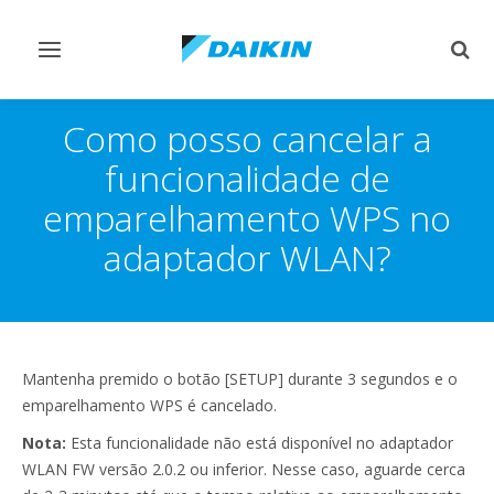
Comutar
Comu
navegação
pesq
Como posso cancelar a
funcionalidade de
emparelhamento WPS no
adaptador WLAN?
Mantenha premido o botão [SETUP] durante 3 segundos e o
emparelhamento WPS é cancelado.
Nota:
Esta funcionalidade não está disponível no adaptador
WLAN FW versão 2.0.2 ou inferior. Nesse caso, aguarde cerca