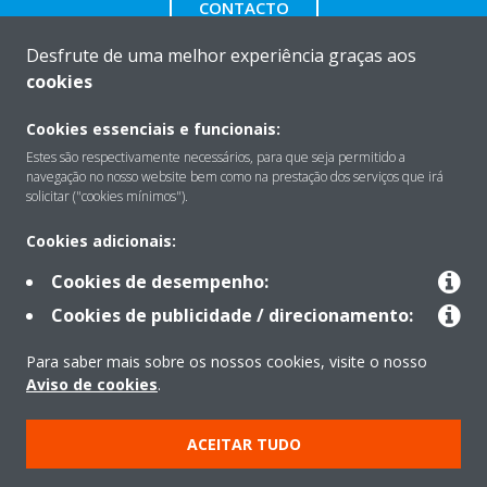
CONTACTO
Desfrute de uma melhor experiência graças aos
cookies
Cookies essenciais e funcionais:
Sobre
Estes são respectivamente necessários, para que seja permitido a
navegação no nosso website bem como na prestação dos serviços que irá
solicitar ("cookies mínimos").
Soluções
Cookies adicionais:
Cookies de desempenho:
Contacto
Cookies de publicidade / direcionamento:
Para saber mais sobre os nossos cookies, visite o nosso
Produtos
Aviso de cookies
.
ACEITAR TUDO
Copyright © Daikin