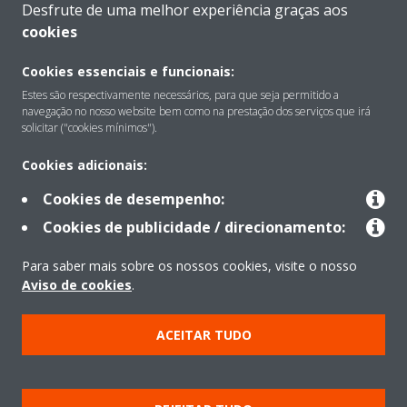
Desfrute de uma melhor experiência graças aos
cookies
Cookies essenciais e funcionais:
Sobre
Estes são respectivamente necessários, para que seja permitido a
navegação no nosso website bem como na prestação dos serviços que irá
solicitar ("cookies mínimos").
Soluções
Cookies adicionais:
Cookies de desempenho:
Contacto
Cookies de publicidade / direcionamento:
Para saber mais sobre os nossos cookies, visite o nosso
Produtos
Aviso de cookies
.
ACEITAR TUDO
Copyright © Daikin
Aviso Legal
Aviso de cookies
Política de Proteção de Dados