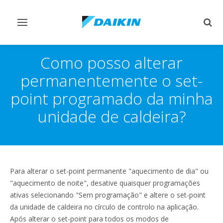
Comutar
Comu
navegação
pesq
Como posso alterar
permanentemente o set-
point programado da minha
unidade de caldeira?
Para alterar o set-point permanente "aquecimento de dia" ou
"aquecimento de noite", desative quaisquer programações
ativas selecionando "Sem programação" e altere o set-point
da unidade de caldeira no círculo de controlo na aplicação.
Após alterar o set-point para todos os modos de