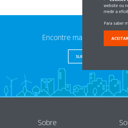
website ou n
medir a efic
Para saber m
Encontre mais informaçõe
ACEITA
SUPORTE
Sobre
So