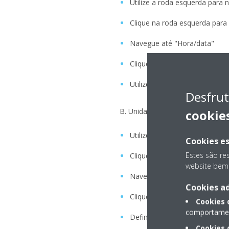
Utilize a roda esquerda para n
Clique na roda esquerda par
Navegue até "Hora/data"
Clique na roda esquerda par
Utilize a roda direita para aj
Desfrut
B. Unidades Daikin Altherma de 1
cookie
Utilize o termóstato
Cookies es
Estes são re
Clique no botão de opções (em
website bem 
Navegue até "Definir hora/da
Cookies ad
Clique em "OK"
Cookies
comportament
Defina a data e hora atuais
Cookies 