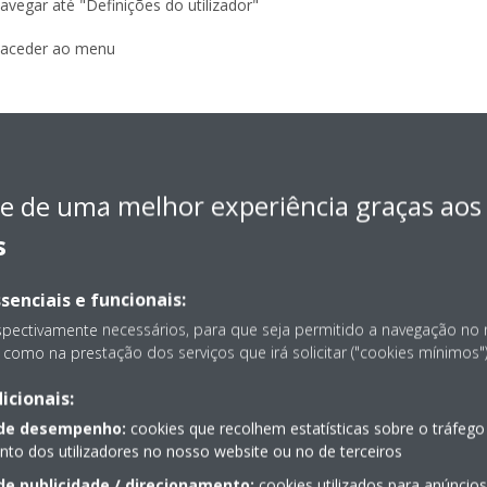
avegar até "Definições do utilizador"
a aceder ao menu
a aceder ao menu
ustar os campos
e de uma melhor experiência graças aos
.ª
/ 2.ª
geração (termóstato ambiente - interface de utilizador externa
s
senciais e funcionais:
spectivamente necessários, para que seja permitido a navegação no
 baixo, à direita)
como na prestação dos serviços que irá solicitar ("cookies mínimos")
ta"
icionais:
 de desempenho:
cookies que recolhem estatísticas sobre o tráfego
o dos utilizadores no nosso website ou no de terceiros
de publicidade / direcionamento:
cookies utilizados para anúncio