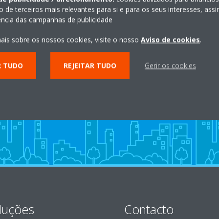
o de terceiros mais relevantes para si e para os seus interesses, as
iência das campanhas de publicidade
ais sobre os nossos cookies, visite o nosso
Aviso de cookies
.
s
Centro de Experiência Virtual
R TUDO
REJEITAR TUDO
Gerir os cookies
INÍCIO
luções
Contacto