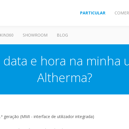
PARTICULAR
COMER
KIN360
SHOWROOM
BLOG
 data e hora na minha 
Altherma?
.ª
geração (MMI - interface de utilizador integrada)