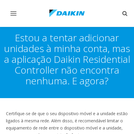
Comutar
Comu
navegação
pesq
Estou a tentar adicionar
unidades à minha conta, mas
a aplicação Daikin Residential
Controller não encontra
nenhuma. E agora?
Certifique-se de que o seu dispositivo móvel e a unidade estão
ligados à mesma rede. Além disso, é recomendável limitar o
equipamento de rede entre o dispositivo móvel e a unidade,