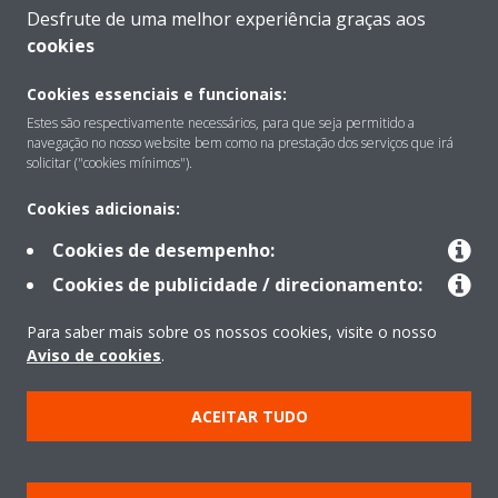
Desfrute de uma melhor experiência graças aos
cookies
Cookies essenciais e funcionais:
Sobre
Estes são respectivamente necessários, para que seja permitido a
navegação no nosso website bem como na prestação dos serviços que irá
solicitar ("cookies mínimos").
Soluções
Cookies adicionais:
Cookies de desempenho:
Contacto
Cookies de publicidade / direcionamento:
Para saber mais sobre os nossos cookies, visite o nosso
Produtos
Aviso de cookies
.
ACEITAR TUDO
Copyright © Daikin
Aviso Legal
Aviso de cookies
Política de Proteção de Dados