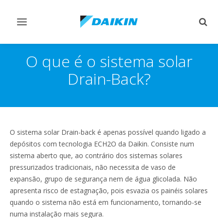
Comutar
Comu
navegação
pesq
O que é o sistema solar
Drain-Back?
O sistema solar Drain-back é apenas possível quando ligado a
depósitos com tecnologia ECH2O da Daikin. Consiste num
sistema aberto que, ao contrário dos sistemas solares
pressurizados tradicionais, não necessita de vaso de
expansão, grupo de segurança nem de água glicolada. Não
apresenta risco de estagnação, pois esvazia os painéis solares
quando o sistema não está em funcionamento, tornando-se
numa instalação mais segura.