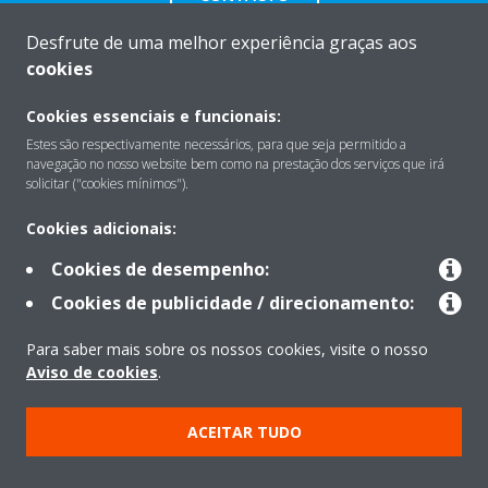
Desfrute de uma melhor experiência graças aos
cookies
Cookies essenciais e funcionais:
Sobre
Estes são respectivamente necessários, para que seja permitido a
navegação no nosso website bem como na prestação dos serviços que irá
solicitar ("cookies mínimos").
Soluções
Cookies adicionais:
Cookies de desempenho:
Contacto
Cookies de publicidade / direcionamento:
Para saber mais sobre os nossos cookies, visite o nosso
Produtos
Aviso de cookies
.
ACEITAR TUDO
Copyright © Daikin