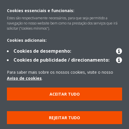
Cookies essenciais e funcionais:
Sobre
Estes são respectivamente necessários, para que seja permitido a
navegação no nosso website bem como na prestação dos serviços que irá
solicitar ("cookies mínimos").
Soluções
Cookies adicionais:
Cookies de desempenho:
Contacto
Cookies de publicidade / direcionamento:
Para saber mais sobre os nossos cookies, visite o nosso
Produtos
Aviso de cookies
.
ACEITAR TUDO
Copyright © Daikin
Aviso Legal
Aviso de cookies
Política de Proteção de Dados
REJEITAR TUDO
Ética empresarial
Data Act