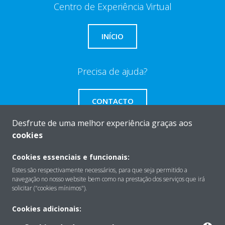
Centro de Experiência Virtual
INÍCIO
Precisa de ajuda?
CONTACTO
Desfrute de uma melhor experiência graças aos
cookies
Cookies essenciais e funcionais:
Sobre
Estes são respectivamente necessários, para que seja permitido a
navegação no nosso website bem como na prestação dos serviços que irá
solicitar ("cookies mínimos").
Soluções
Cookies adicionais: