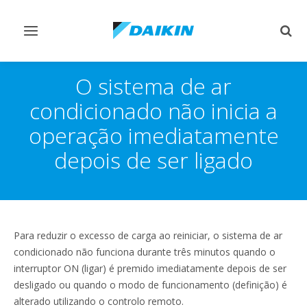
Comutar
Comu
navegação
pesq
O sistema de ar
condicionado não inicia a
operação imediatamente
depois de ser ligado
Para reduzir o excesso de carga ao reiniciar, o sistema de ar
condicionado não funciona durante três minutos quando o
interruptor ON (ligar) é premido imediatamente depois de ser
desligado ou quando o modo de funcionamento (definição) é
alterado utilizando o controlo remoto.