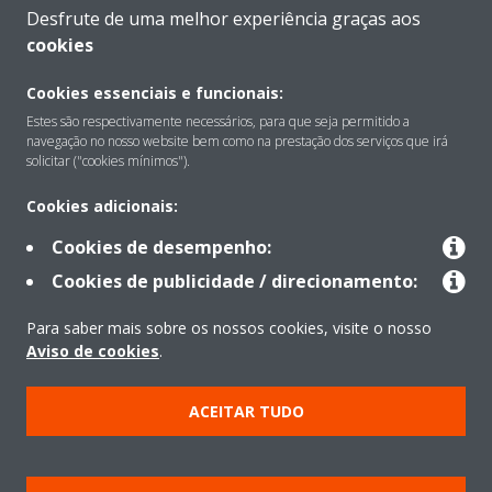
Desfrute de uma melhor experiência graças aos
cookies
Cookies essenciais e funcionais:
Sobre
Estes são respectivamente necessários, para que seja permitido a
navegação no nosso website bem como na prestação dos serviços que irá
solicitar ("cookies mínimos").
Soluções
Cookies adicionais:
Cookies de desempenho:
Contacto
Cookies de publicidade / direcionamento:
Para saber mais sobre os nossos cookies, visite o nosso
Produtos
Aviso de cookies
.
ACEITAR TUDO
Copyright © Daikin
Aviso Legal
Aviso de cookies
Política de Proteção de Dados