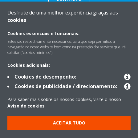
Desfrute de uma melhor experiência graças aos
cookies
Cookies essenciais e funcionais:
Sobre
Estes são respectivamente necessários, para que seja permitido a
navegação no nosso website bem como na prestação dos serviços que irá
solicitar ("cookies mínimos").
Soluções
Cookies adicionais:
Cookies de desempenho:
Contacto
Cookies de publicidade / direcionamento:
Para saber mais sobre os nossos cookies, visite o nosso
Produtos
Aviso de cookies
.
ACEITAR TUDO
Copyright © Daikin