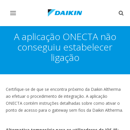
Comutar
Comu
navegação
pesq
A aplicação ONECTA não
conseguiu estabelecer
ligação
Certifique-se de que se encontra próximo da Daikin Altherma
ao efetuar o procedimento de integração. A aplicação
ONECTA contém instruções detalhadas sobre como ativar o
ponto de acesso para o gateway sem fios da Daikin Altherma.
Alternativa temporária para os utilizadores de iOS 15: