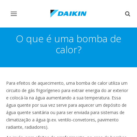
Comutar
Comu
navegação
pesq
O que é uma bomba de
calor?
Para efeitos de aquecimento, uma bomba de calor utiliza um
circuito de gás frigorígeneo para extrair energia do ar exterior
e colocá-la na água aumentando a sua temperatura. Essa
água quente por sua vez serve para aquecer um depósito de
água quente sanitária ou para ser enviada para sistemas de
climatização a água (p.ex. ventilo-convetores, pavimento
radiante, radiadores).