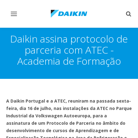
Comutar
Comu
navegação
pesq
Daikin assina protocolo de
parceria com ATEC -
Academia de Formação
A Daikin Portugal e a ATEC, reuniram na passada sexta-
feira, dia 16 de julho, nas instalações da ATEC no Parque
Industrial da Volkswagen Autoeuropa, para a
assinatura de um Protocolo de Parceria no âmbito do
desenvolvimento de cursos de Aprendizagem e de
Especialização Tecnológica na área da Refrigeração e