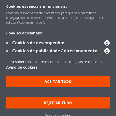
Cookies essenciais e funcionais:
Estes são respectivamente necessários, para que seja permitido a
Sobre
navegação no nosso website bem como na prestação dos serviços que irá
solicitar ("cookies mínimos").
Soluções
Cookies adicionais:
Cookies de desempenho:
Cookies de publicidade / direcionamento:
Contacto
Para saber mais sobre os nossos cookies, visite o nosso
Aviso de cookies
.
Produtos
ACEITAR TUDO
Copyright © Daikin
Aviso Legal
Aviso de cookies
Política de Proteção de Dados
REJEITAR TUDO
Ética empresarial
Data Act
Gerir os cookies