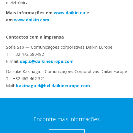
e eletrónica.
Mais informações em
www.daikin.eu
e
em
www.daikin.com
.
Contactos com a imprensa
Sofie Sap — Comunicações corporativas Daikin Europe
T.: +32 472 580482
E-mail:
sap.s@daikineurope.com
Daisuke Kakinaga – Comunicações Corporativas Daikin Europe
T. : +32 465 462 321
Mail:
kakinaga.d@bxl.daikineurope.com
Encontre mais informações