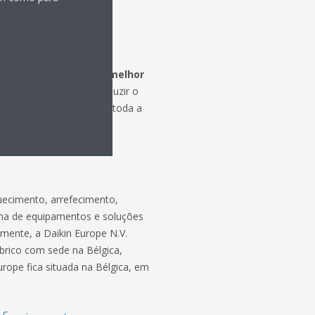
s e no qual vivemos o melhor
estar das pessoas e reduzir o
alidade em carbónica em toda a
quecimento, arrefecimento,
gama de equipamentos e soluções
almente, a Daikin Europe N.V.
brico com sede na Bélgica,
urope fica situada na Bélgica, em