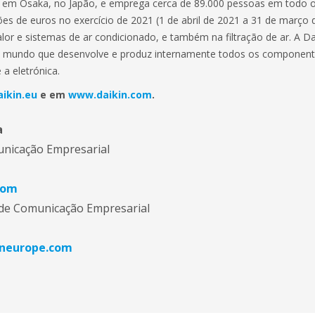
ede em Osaka, no Japão, e emprega cerca de 89.000 pessoas em todo
ões de euros no exercício de 2021 (1 de abril de 2021 a 31 de março d
r e sistemas de ar condicionado, e também na filtração de ar. A Daik
do mundo que desenvolve e produz internamente todos os componen
 a eletrónica.
ikin.eu
e em
www.daikin.com
.
a
unicação Empresarial
com
 de Comunicação Empresarial
ineurope.com