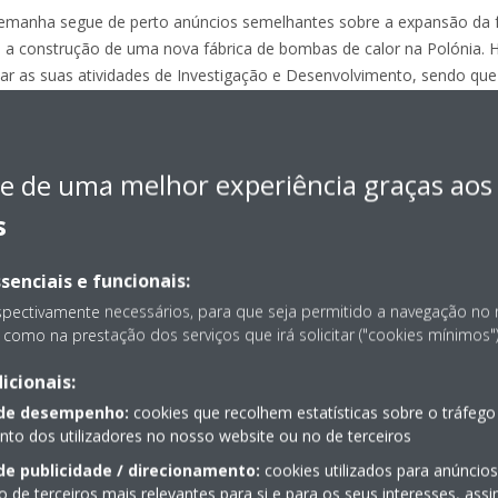
lemanha segue de perto anúncios semelhantes sobre a expansão da f
 a construção de uma nova fábrica de bombas de calor na Polónia. H
ar as suas atividades de Investigação e Desenvolvimento, sendo qu
 situado em Gante, na Bélgica, está prestes a tornar-se o centro g
urope na região EMEA irá ascender a 1,2 mil milhões de euros no per
e de uma melhor experiência graças aos
s
senciais e funcionais:
spectivamente necessários, para que seja permitido a navegação no
como na prestação dos serviços que irá solicitar ("cookies mínimos")
Informação adicional
icionais:
 de desempenho:
cookies que recolhem estatísticas sobre o tráfego
o dos utilizadores no nosso website ou no de terceiros
de publicidade / direcionamento:
cookies utilizados para anúncio
o de terceiros mais relevantes para si e para os seus interesses, as