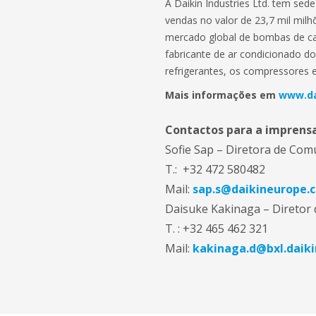
A Daikin Industries Ltd. tem s
vendas no valor de 23,7 mil milh
mercado global de bombas de calo
fabricante de ar condicionado 
refrigerantes, os compressores e
Mais informações em
www.da
Contactos para a imprens
Sofie Sap – Diretora de Com
T.: +32 472 580482
Mail:
sap.s@daikineurope.
Daisuke Kakinaga – Diretor
T. : +32 465 462 321
Mail:
kakinaga.d@bxl.daik