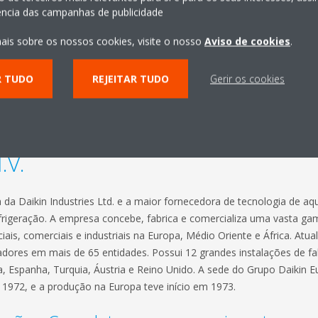
iência das campanhas de publicidade
ais sobre os nossos cookies, visite o nosso
Aviso de cookies
.
istência. A missão da Daikin foi sempre
tornar o ar que respiramo
R TUDO
REJEITAR TUDO
Gerir os cookies
 soluções inovadoras são concebidos para melhorar a saúde e o bem-
o e do arrefecimento. Até 2050, a Daikin pretende alcançar a neutr
o de vida dos seus produtos e soluções.
.V.
ia da Daikin Industries Ltd. e a maior fornecedora de tecnologia de a
 refrigeração. A empresa concebe, fabrica e comercializa uma vasta 
ciais, comerciais e industriais na Europa, Médio Oriente e África. Atu
dores em mais de 65 entidades. Possui 12 grandes instalações de fa
a, Espanha, Turquia, Áustria e Reino Unido. A sede do Grupo Daikin E
 1972, e a produção na Europa teve início em 1973.