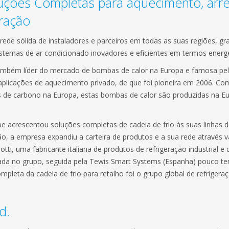
uções Completas para aquecimento, arre
eração
ede sólida de instaladores e parceiros em todas as suas regiões, gr
stemas de ar condicionado inovadores e eficientes em termos energé
também líder do mercado de bombas de calor na Europa e famosa pe
 aplicações de aquecimento privado, de que foi pioneira em 2006. C
 de carbono na Europa, estas bombas de calor são produzidas na Eu
pe acrescentou soluções completas de cadeia de frio às suas linhas 
ão, a empresa expandiu a carteira de produtos e a sua rede através v
otti, uma fabricante italiana de produtos de refrigeração industrial e
rada no grupo, seguida pela Tewis Smart Systems (Espanha) pouco t
completa da cadeia de frio para retalho foi o grupo global de refrig
d.