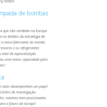
any GmbH.
atempada de bombas
sa que são vendidas na Europa
to no âmbito da estratégia de
é a única fabricante do mundo
ssores e os refrigerantes
nível de especialização
amos uma maior capacidade para
peu"
.
ca
de calor desempenham um papel
 Centro de Investigação
alor, estamos bem posicionados
para o futuro da Europa".