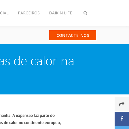
CIAL
PARCEIROS
DAIKIN LIFE
Comutar
pesquisa
CONTACTE-NOS
s de calor na
manha. A expansão faz parte do
as de calor no continente europeu,