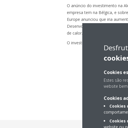
O anúncio do investimento na A
empresa tem na Bélgica, e sobre
Europe anunciou que iria aument
Desenvolvimento da região EMEA,
de calor.
O investimento total da Daikin E
Desfrut
cookie
Cookies es
Estes são re
website bem 
Cookies ad
Cookies
comportament
Cookies 
website ou n