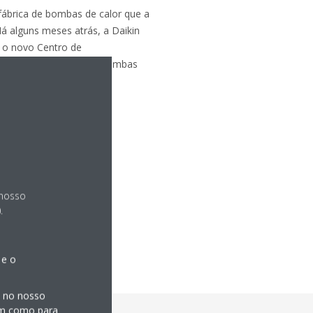
ábrica de bombas de calor que a
á alguns meses atrás, a Daikin
e o novo Centro de
lobal da Daikin para as bombas
íodo de 2020 a 2025.
 nosso
.
 e o
s no nosso
sim como para