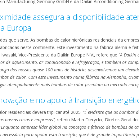
aikin Manufacturing Germany GmbH e da Daikin Airconditioning Germ
oximidade assegura a disponibilidade 
na Europa
dos que serve. As bombas de calor hidrónicas residenciais da empre
bricadas neste continente. Este investimento na fábrica alemã é fei
 Iwasaki, Vice-Presidente da Daikin Europe N.V., refere que
"A Daikin 
s de aquecimento, ar condicionado e refrigeração, e também os compre
ongo dos nossos quase 100 anos de história, desenvolvemos um elevado 
ombas de calor. Com este investimento numa fábrica na Alemanha, cri
regar atempadamente mais bombas de calor premium no mercado euro
novação e no apoio à transição energéti
or residenciais deverá triplicar até 2025.
"É evidente que as bombas 
s nossas casas e empresas",
referiu Martin Dieryckx, Diretor-Geral do
"Enquanto empresa líder global na conceção e fabrico de bombas de c
o necessária para apoiar esta transição, que é de grande importância 