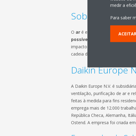
medir a efic
Sobre a Daikin
Para saber m
O
ar
é essencial para a nossa ex
ACEITA
possível
. Os nossos produtos e
impacto ambiental do aqueciment
cadeia de valor e em todo o cicl
Daikin Europe N
A Daikin Europe N.V. é subsidiár
ventilação, purificação de ar e
feitas à medida para fins residen
emprega mais de 12.000 trabalha
República Checa, Alemanha, Itáli
Ostend. A empresa foi criada em