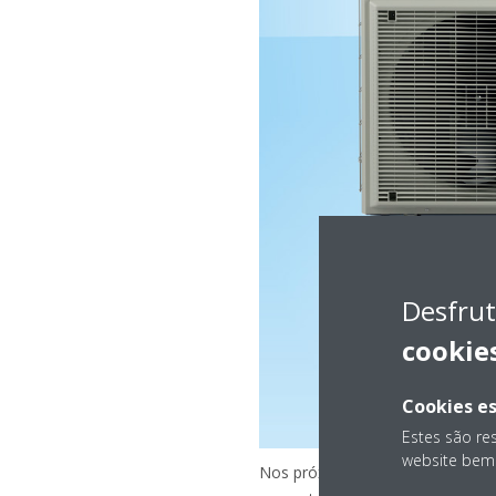
Desfrut
cookie
Cookies es
Estes são re
website bem 
Nos próximos anos, a capacidad