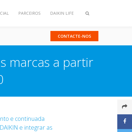
CIAL
PARCEIROS
DAIKIN LIFE
Comutar
pesquisa
CONTACTE-NOS
s marcas a partir
0
ento e continuada
DAIKIN e integrar as