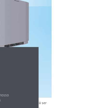
 nosso
.
Güglingen, Alemanha, irá ser