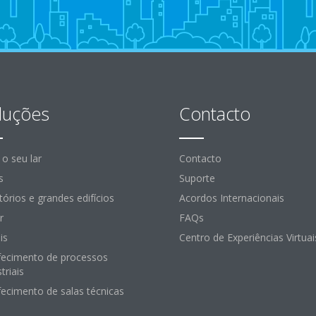
luções
Contacto
 o seu lar
Contacto
s
Suporte
itórios e grandes edifícios
Acordos Internacionais
r
FAQs
is
Centro de Experiências Virtuai
fecimento de processos
triais
fecimento de salas técnicas