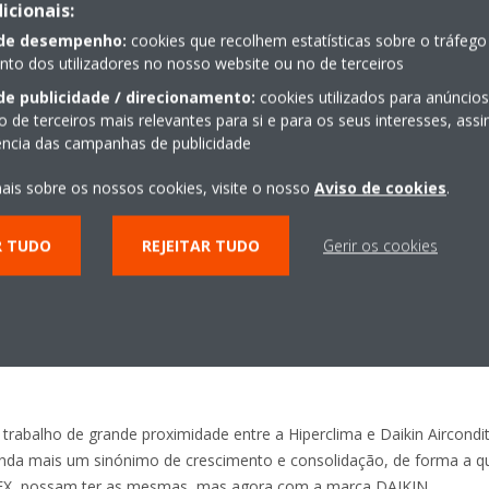
ssencial da rede de produção da Daikin Europe. Os relacionamentos
icionais:
s à integração, reunimos a maior experiência mundial em AVAC-R da
 de desempenho:
cookies que recolhem estatísticas sobre o tráfego
OTEX. Isso trará benefícios aos nossos clientes e colaboradores”, d
o dos utilizadores no nosso website ou no de terceiros
ems GmbH e da Daikin Air conditioning Germany GmbH. “A etiqueta "
de publicidade / direcionamento:
cookies utilizados para anúncio
in quer fazer a sua parte para garantir que isto não muda.”
o de terceiros mais relevantes para si e para os seus interesses, as
iência das campanhas de publicidade
até à data distribuidor exclusivo da ROTEX, irá continuar a oferecer 
ais sobre os nossos cookies, visite o nosso
Aviso de cookies
.
in, a saber: Bombas de Calor com unidade interior do tipo HPSU (na 
 de inércia do tipo Sanicube, Hybridcube (na Daikin, tecnologia úni
R TUDO
REJEITAR TUDO
Gerir os cookies
do, Piso radiante e acessórios.
l S.A., assim como a Daikin Europe N.V., muito agradece o trabalho i
ntrega, profissionalismo e rigor, na divulgação, implementação e pr
rabalho de grande proximidade entre a Hiperclima e Daikin Aircondit
ainda mais um sinónimo de crescimento e consolidação, de forma a qu
X, possam ter as mesmas, mas agora com a marca DAIKIN.