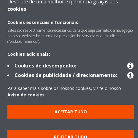
Desfrute de uma melhor experiência graças aos
cookies
Sobre
Cookies essenciais e funcionais:
Estes são respectivamente necessários, para que seja permitido a navegação
Soluções
no nosso website bem como na prestação dos serviços que irá solicitar
("cookies mínimos").
Cookies adicionais:
Contacto
Cookies de desempenho:
Cookies de publicidade / direcionamento:
Produtos
Para saber mais sobre os nossos cookies, visite o nosso
Aviso de cookies
.
Copyright © Daikin
ACEITAR TUDO
Aviso Legal
Aviso de cookies
Política de Proteção de Dados
Ética empresarial
Data Act
REJEITAR TUDO