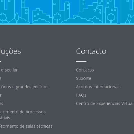
luções
Contacto
 o seu lar
Contacto
s
Suporte
itórios e grandes edifícios
Acordos Internacionais
r
FAQs
is
Centro de Experiências Virtuai
fecimento de processos
triais
fecimento de salas técnicas