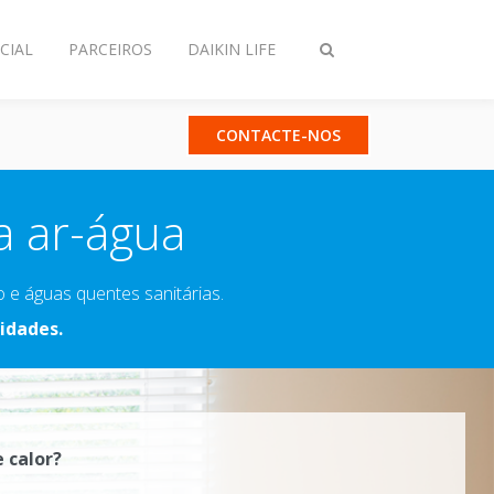
CIAL
PARCEIROS
DAIKIN LIFE
Comutar
pesquisa
CONTACTE-NOS
 ar-água
e águas quentes sanitárias.
idades.
 calor?