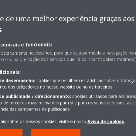
ar-água de alta temp
ua de baixa temperatura
Eficiência de
Eficiênci
e de uma melhor experiência graças aos
Eficiência de águas
aquecimento até
sanitária
 até
sanitárias (se incluído
depósito)
s
depósito) até
senciais e funcionais:
Ideal para remodelações e 
para novas construções
spectivamente necessários, para que seja permitido a navegação no
construções
tipos de sistemas que permite
como na prestação dos serviços que irá solicitar ("cookies mínimos")
Vários tipos de sistemas qu
xibilidade de instalação
uma flexibilidade de instala
icionais:
lidade de ligação a sistema
Possibilidade de ligação a 
érmico se conectada a depósitos
 de desempenho:
cookies que recolhem estatísticas sobre o tráfego
solar térmico se conectada 
de águas sanitárias
o dos utilizadores no nosso website ou no de terceiros
Daikin de águas sanitárias
do para conexão a piso
de publicidade / direcionamento:
cookies utilizados para anúncio
Adequado para conexão a 
e, radiadores e
o de terceiros mais relevantes para si e para os seus interesses, as
radiante, radiadores e
oconvetores
iência das campanhas de publicidade
ventiloconvetores
 premiado
Design premiado
ais sobre os nossos cookies, visite o nosso
Aviso de cookies
.
ilidade de controlo da unidade
Possibilidade de controlo d
icação através de uma placa
por aplicação através de u