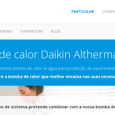
PARTICULAR
COMER
KIN360
SHOWROOM
BLOG
e calor Daikin Altherma
sistemas bomba de calor ar-água para produção de aquecimento 
re a bomba de calor que melhor encaixa nas suas necess
po de sistema pretende combinar com a nossa bomba de