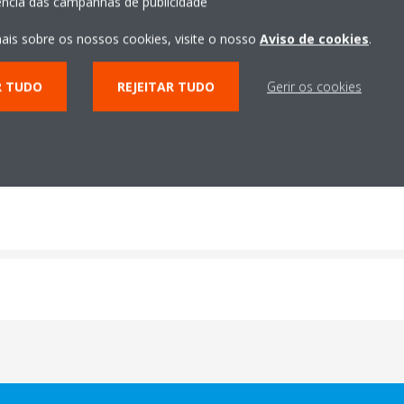
iência das campanhas de publicidade
dade
ais sobre os nossos cookies, visite o nosso
Aviso de cookies
.
R TUDO
REJEITAR TUDO
Gerir os cookies