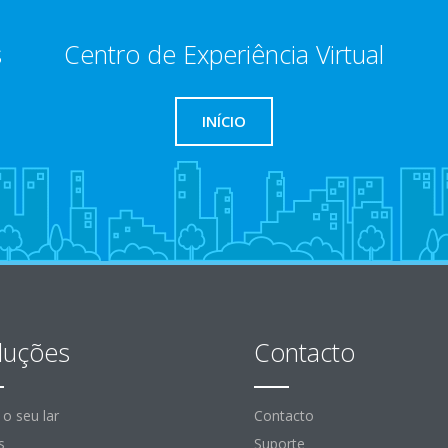
s
Centro de Experiência Virtual
INÍCIO
luções
Contacto
 o seu lar
Contacto
s
Suporte