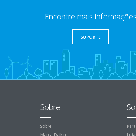
Encontre mais informaçõe
SUPORTE
Sobre
So
Sobre
Para
Marca Daikin
Loja