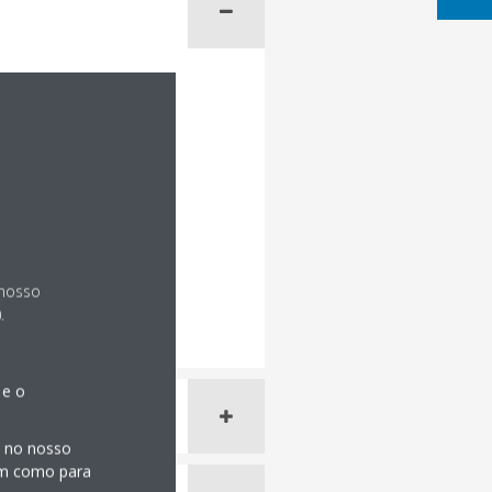
 nosso
.
 e o
s no nosso
sim como para