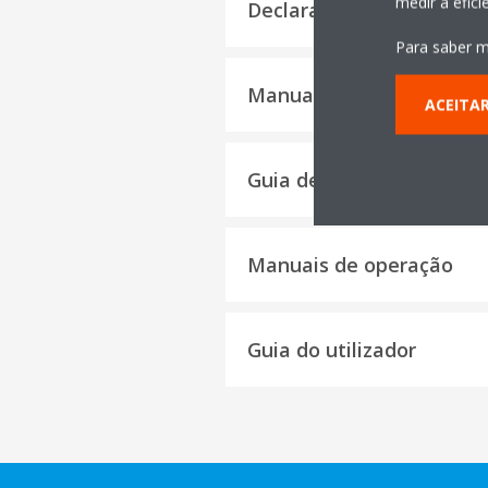
medir a efic
Declaração de conformi
Para saber m
Manuais de instalação
ACEITA
Guia de instalação
Manuais de operação
Guia do utilizador