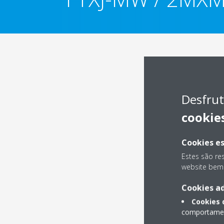
Desfrut
cookie
Cookies es
Estes são re
website bem 
Cookies ad
Cookies
comportament