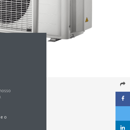
 nosso
.
 e o
o