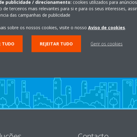
de publicidade / direcionamento:
cookies utilizados para anúncio
o de terceiros mais relevantes para si e para os seus interesses, as
iência das campanhas de publicidade
ais sobre os nossos cookies, visite o nosso
Aviso de cookies
.
s
Centro de Experiência Virtual
R TUDO
REJEITAR TUDO
Gerir os cookies
INÍCIO
luções
Contacto