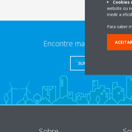
Cookies 
website ou n
medir a efic
Para saber m
Encontre mais informaçõe
ACEITA
SUPORTE
Sobre
So