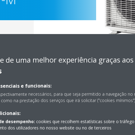
e de uma melhor experiência graças aos
s
senciais e funcionais:
spectivamente necessários, para que seja permitido a navegação no
como na prestação dos serviços que irá solicitar ("cookies mínimos")
Documentação
icionais:
 de desempenho:
cookies que recolhem estatísticas sobre o tráfego
o dos utilizadores no nosso website ou no de terceiros
Lamentamos, mas não foi encontrado nenhum document