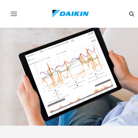
Comutar
Co
navegação
pes