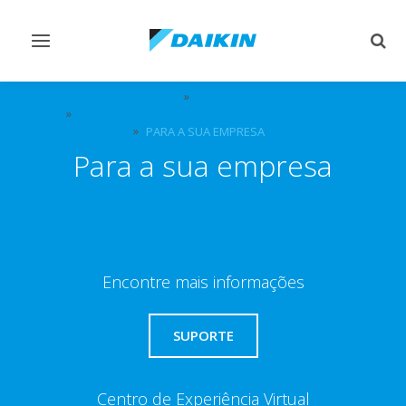
Comutar
Comu
navegação
pesq
SOBRE A DAIKIN
INOVAÇÕES DAIKIN
SOLUÇÕES DE QUALIDADE DO AR INTERIOR
PARA A SUA EMPRESA
Para a sua empresa
Encontre mais informações
SUPORTE
Centro de Experiência Virtual