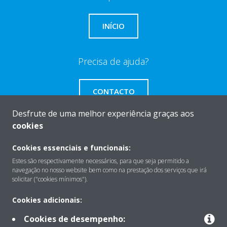
INÍCIO
Precisa de ajuda?
CONTACTO
Desfrute de uma melhor experiência graças aos
cookies
Cookies essenciais e funcionais:
Sobre
Estes são respectivamente necessários, para que seja permitido a
navegação no nosso website bem como na prestação dos serviços que irá
solicitar ("cookies mínimos").
Soluções
Cookies adicionais:
Cookies de desempenho: