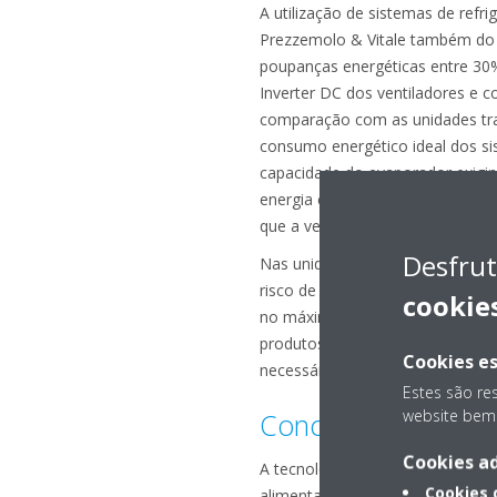
A utilização de sistemas de refri
Prezzemolo & Vitale também do 
poupanças energéticas entre 30%
Inverter DC dos ventiladores e c
comparação com as unidades trad
consumo energético ideal dos si
capacidade do evaporador exigi
energia e criando benefícios pa
que a velocidade do compressor
Desfrut
Nas unidades Zeas, por exemplo,
risco de congelar os produtos 
cookie
no máximo, 3 °C acima da temper
produtos para a temperatura de
Cookies es
necessário para o arrefecimento
Estes são re
website bem 
Conclusões
Cookies ad
A tecnologia inverter de alta ef
Cookies
alimentares, uma vez que estes 