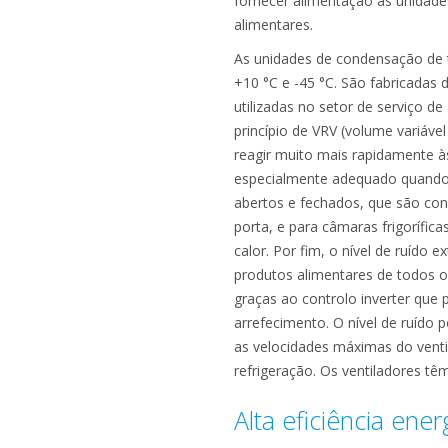
fornecer alimentação às unidades
alimentares.
As unidades de condensação de t
+10 °C e -45 °C. São fabricadas
utilizadas no setor de serviço d
princípio de VRV (volume variável
reagir muito mais rapidamente às
especialmente adequado quando 
abertos e fechados, que são con
porta, e para câmaras frigorífic
calor. Por fim, o nível de ruído
produtos alimentares de todos 
graças ao controlo inverter que
arrefecimento. O nível de ruído 
as velocidades máximas do venti
refrigeração. Os ventiladores têm
Alta eficiência ene