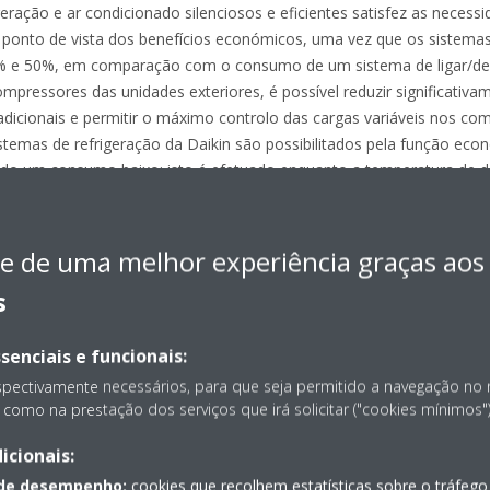
geração e ar condicionado silenciosos e eficientes satisfez as necessi
ponto de vista dos benefícios económicos, uma vez que os sistema
 e 50%, em comparação com o consumo de um sistema de ligar/desli
ompressores das unidades exteriores, é possível reduzir significati
icionais e permitir o máximo controlo das cargas variáveis nos com
stemas de refrigeração da Daikin são possibilitados pela função ec
ndo um consumo baixo; isto é efetuado enquanto a temperatura de 
ra o compressor. A descida da temperatura exterior e da carga na u
 inverter e do ventilador e a temperatura de condensação mudem a
e de uma melhor experiência graças aos
 a temperatura de evaporação configurada pode ser aumentada por u
durante o modo noturno, a temperatura de evaporação das unidades 
s
atura definida. Desta forma, as unidades Zeas podem ser utilizadas
 armazenamento necessária, aumentado a carga de refrigeração ape
senciais e funcionais:
. Quando as temperaturas pretendidas são atingidas, a carga e o co
spectivamente necessários, para que seja permitido a navegação no
como na prestação dos serviços que irá solicitar ("cookies mínimos")
icionais:
iciência dos sistemas Zeas da Daikin representa a solução mais econó
 de desempenho:
cookies que recolhem estatísticas sobre o tráfego
oferecem uma tecnologia de refrigeração inovadora para a máxima fi