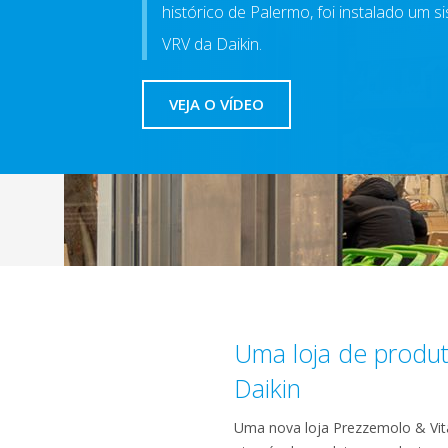
histórico de Palermo, foi instalado um
VRV da Daikin.
VEJA O VÍDEO
Uma loja de produt
Daikin
Uma nova loja Prezzemolo & Vital