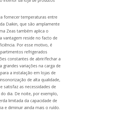
o interior da loja de produtos
a fornecer temperaturas entre
V da Daikin, que são amplamente
tema Zeas também aplica o
sua vantagem reside no facto de
iciência. Por esse motivo, é
partimentos refrigerados
es constantes de abrir/fechar a
 a grandes variações na carga de
para a instalação em lojas de
sonorização de alta qualidade,
e satisfaz as necessidades de
 do dia. De noite, por exemplo,
rda limitada da capacidade de
a e diminuir ainda mais o ruído.