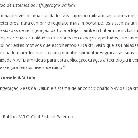
ção de sistemas de refrigeração Daikin?
ciona através de duas unidades Zeas que permitiram separar os dois 
xteriores. Para cumprir o requisito mais importante, os sistemas util
cessidades de refrigeração de toda a loja. Também tinham de incluir 
e de posicionar as unidades exteriores em espaços apertados, uma nece
Foi por estes motivos que escolhemos a Daikin, visto que as unidade
ionado e arrefecimento para produtos alimentares graças às suas car
dade VRV. Eram ideais para esta aplicação. Graças à tecnologia inv
ssegura baixos níveis de ruído.”
ezzemolo & Vitale
frigeração Zeas da Daikin e sistema de ar condicionado VRV da Daikin
 Rubino, V.R.C. Cold S.r.l. de Palermo