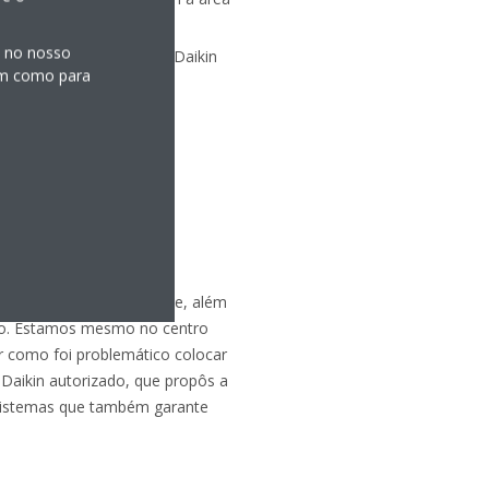
es de CO
e custos de
2
s no nosso
alar o sistema Zeas da Daikin
sim como para
rodutos convencionais,
tura desta loja, visto que, além
aço. Estamos mesmo no centro
r como foi problemático colocar
o Daikin autorizado, que propôs a
 sistemas que também garante