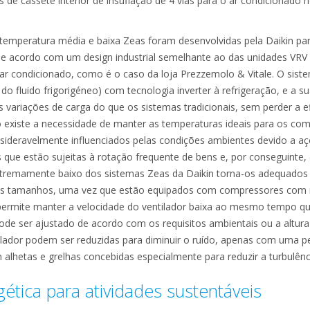
 de cassete interior de insuflação de 4 vias para o ar condicionado n
emperatura média e baixa Zeas foram desenvolvidas pela Daikin par
 de acordo com um design industrial semelhante ao das unidades VR
e ar condicionado, como é o caso da loja Prezzemolo & Vitale. O sis
 do fluido frigorigéneo) com tecnologia inverter à refrigeração, e a 
 variações de carga do que os sistemas tradicionais, sem perder a ef
existe a necessidade de manter as temperaturas ideais para os com
sideravelmente influenciados pelas condições ambientes devido a açõ
as que estão sujeitas à rotação frequente de bens e, por conseguinte,
 extremamente baixo dos sistemas Zeas da Daikin torna-os adequados 
os tamanhos, uma vez que estão equipados com compressores com in
 permite manter a velocidade do ventilador baixa ao mesmo tempo qu
pode ser ajustado de acordo com os requisitos ambientais ou a altura
lador podem ser reduzidas para diminuir o ruído, apenas com uma pe
 alhetas e grelhas concebidas especialmente para reduzir a turbulênci
rgética para atividades sustentáveis