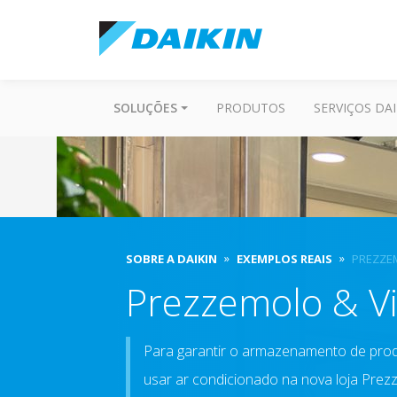
SOLUÇÕES
PRODUTOS
SERVIÇOS DAI
SOBRE A DAIKIN
EXEMPLOS REAIS
PREZZEM
Prezzemolo & Vi
Para garantir o armazenamento de prod
usar ar condicionado na nova loja Prezz