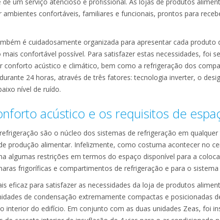
 de um serviço atencioso e profissional. As lojas de produtos alime
ambientes confortáveis, familiares e funcionais, prontos para recebe
também é cuidadosamente organizada para apresentar cada produto d
 mais confortável possível. Para satisfazer estas necessidades, foi
or conforto acústico e climático, bem como a refrigeração dos comp
durante 24 horas, através de três fatores: tecnologia inverter, o d
ixo nível de ruído.
onforto acústico e os requisitos de espa
efrigeração são o núcleo dos sistemas de refrigeração em qualquer 
 de produção alimentar. Infelizmente, como costuma acontecer no cen
a algumas restrições em termos do espaço disponível para a coloca
aras frigoríficas e compartimentos de refrigeração e para o sistema
s eficaz para satisfazer as necessidades da loja de produtos alimen
unidades de condensação extremamente compactas e posicionadas d
 interior do edifício. Em conjunto com as duas unidades Zeas, foi i