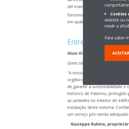
comportament
útil mais reduzida, facilidade d
Cookies 
funcionamento. O funcionamento
website ou n
em qualquer parte, mesmo no ce
medir a efic
Para saber m
Entrevistas com fi
ACEITA
Giusi Vitale, proprietário da 
Quais são as funcionalidades da 
“A nossa empresa enquadra-se n
orgânicos, locais e de excelênci
de garantir a sustentabilidade 
histórico de Palermo, protegido
as unidades no exterior do edifí
instalação deste sistema. Confi
um serviço pós-venda adequado
Giuseppe Rubino, proprietári