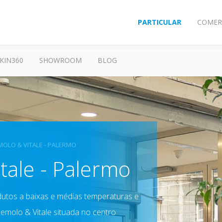
PARTICULAR
COMER
KIN360
SHOWROOM
BLOG
OLO & VITALE - PALERMO
tale - Palermo
utos a baixas e médias temperaturas e
emolo & Vitale situada no centro