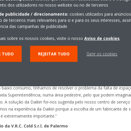
o dos utilizadores no nosso website ou no de terceiros
e instalação e máxima eficiência energética e uma redução das emissõ
de publicidade / direcionamento:
cookies utilizados para anúncio
 extremamente silencioso das unidades de condensação permite inst
o de terceiros mais relevantes para si e para os seus interesses, as
ntro das cidades.
iência das campanhas de publicidade
ais sobre os nossos cookies, visite o nosso
Aviso de cookies
.
guras-chave
R TUDO
REJEITAR TUDO
Gerir os cookies
loja Prezzemolo & Vitale
loja que abriu recentemente?
o setor da venda a retalho. Temos supermercados onde vendemos p
a. A necessidade de encontrar um sistema adequado surgiu com a aber
e o baixo consumo, tínhamos de resolver o problema da falta de esp
 pela Superintendência, numa área pedestre, pelo que podem imagina
cio. A solução da Daikin foi-nos sugerida pelo nosso centro de serviç
ámos na experiência da Daikin porque a escolha de um fabricante de
 é extremamente importante.”
o da V.R.C. Cold S.r.l. de Palermo