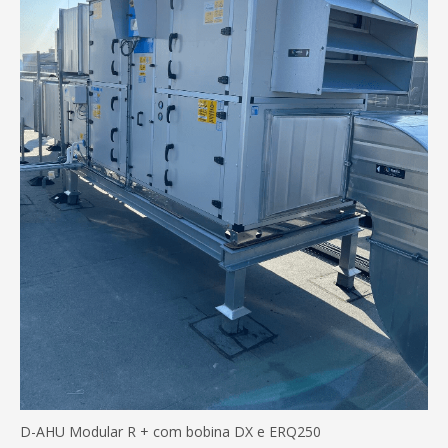
D-AHU Modular R + com bobina DX e ERQ250