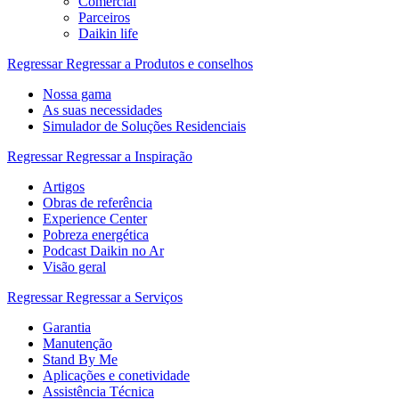
Comercial
Parceiros
Daikin life
Regressar
Regressar a Produtos e conselhos
Nossa gama
As suas necessidades
Simulador de Soluções Residenciais
Regressar
Regressar a Inspiração
Artigos
Obras de referência
Experience Center
Pobreza energética
Podcast Daikin no Ar
Visão geral
Regressar
Regressar a Serviços
Garantia
Manutenção
Stand By Me
Aplicações e conetividade
Assistência Técnica