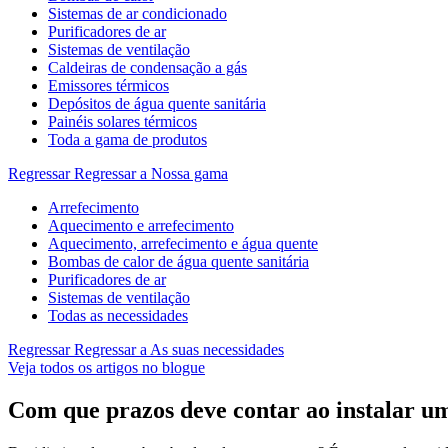
Sistemas de ar condicionado
Purificadores de ar
Sistemas de ventilação
Caldeiras de condensação a gás
Emissores térmicos
Depósitos de água quente sanitária
Painéis solares térmicos
Toda a gama de produtos
Regressar
Regressar a Nossa gama
Arrefecimento
Aquecimento e arrefecimento
Aquecimento, arrefecimento e água quente
Bombas de calor de água quente sanitária
Purificadores de ar
Sistemas de ventilação
Todas as necessidades
Regressar
Regressar a As suas necessidades
Veja todos os artigos no blogue
Com que prazos deve contar ao instalar u