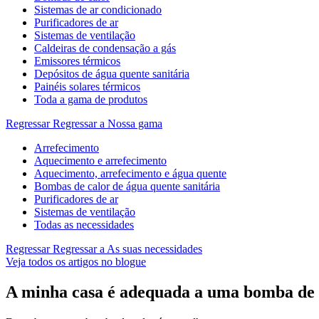
Sistemas de ar condicionado
Purificadores de ar
Sistemas de ventilação
Caldeiras de condensação a gás
Emissores térmicos
Depósitos de água quente sanitária
Painéis solares térmicos
Toda a gama de produtos
Regressar
Regressar a Nossa gama
Arrefecimento
Aquecimento e arrefecimento
Aquecimento, arrefecimento e água quente
Bombas de calor de água quente sanitária
Purificadores de ar
Sistemas de ventilação
Todas as necessidades
Regressar
Regressar a As suas necessidades
Veja todos os artigos no blogue
A minha casa é adequada a uma bomba de 