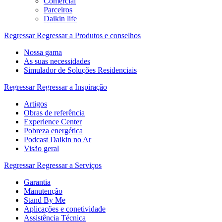
Comercial
Parceiros
Daikin life
Regressar
Regressar a Produtos e conselhos
Nossa gama
As suas necessidades
Simulador de Soluções Residenciais
Regressar
Regressar a Inspiração
Artigos
Obras de referência
Experience Center
Pobreza energética
Podcast Daikin no Ar
Visão geral
Regressar
Regressar a Serviços
Garantia
Manutenção
Stand By Me
Aplicações e conetividade
Assistência Técnica