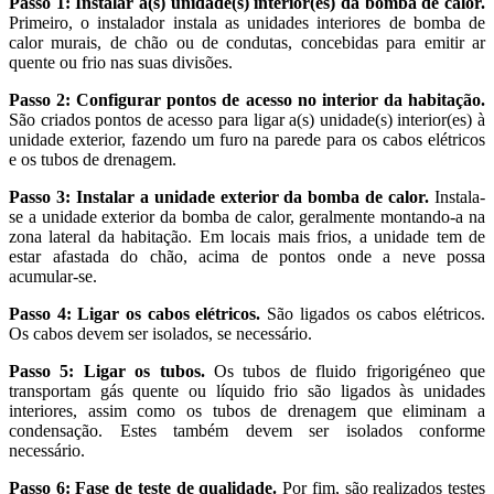
Passo 1: Instalar a(s) unidade(s) interior(es) da bomba de calor.
Primeiro, o instalador instala as unidades interiores de bomba de
calor murais, de chão ou de condutas, concebidas para emitir ar
quente ou frio nas suas divisões.
Passo 2: Configurar pontos de acesso no interior da habitação.
São criados pontos de acesso para ligar a(s) unidade(s) interior(es) à
unidade exterior, fazendo um furo na parede para os cabos elétricos
e os tubos de drenagem.
Passo 3: Instalar a unidade exterior da bomba de calor.
Instala-
se a unidade exterior da bomba de calor, geralmente montando-a na
zona lateral da habitação. Em locais mais frios, a unidade tem de
estar afastada do chão, acima de pontos onde a neve possa
acumular-se.
Passo 4: Ligar os cabos elétricos.
São ligados os cabos elétricos.
Os cabos devem ser isolados, se necessário.
Passo 5: Ligar os tubos.
Os tubos de fluido frigorigéneo que
transportam gás quente ou líquido frio são ligados às unidades
interiores, assim como os tubos de drenagem que eliminam a
condensação. Estes também devem ser isolados conforme
necessário.
Passo 6: Fase de teste de qualidade.
Por fim, são realizados testes