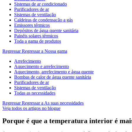
Sistemas de ar condicionado
Purificadores de ar
Sistemas de ventilação
Caldeiras de condensação a gás
Emissores térmicos
Depósitos de água quente sanitária
Painéis solares térmicos
Toda a gama de produtos
Regressar
Regressar a Nossa gama
Arrefecimento
Aquecimento e arrefecimento
Aquecimento, arrefecimento e água quente
Bombas de calor de água quente sanitária
Purificadores de ar
Sistemas de ventilação
Todas as necessidades
Regressar
Regressar a As suas necessidades
Veja todos os artigos no blogue
Porque é que a temperatura interior é mai