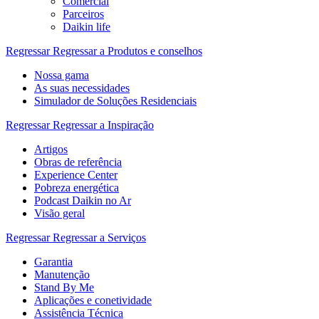
Comercial
Parceiros
Daikin life
Regressar
Regressar a Produtos e conselhos
Nossa gama
As suas necessidades
Simulador de Soluções Residenciais
Regressar
Regressar a Inspiração
Artigos
Obras de referência
Experience Center
Pobreza energética
Podcast Daikin no Ar
Visão geral
Regressar
Regressar a Serviços
Garantia
Manutenção
Stand By Me
Aplicações e conetividade
Assistência Técnica