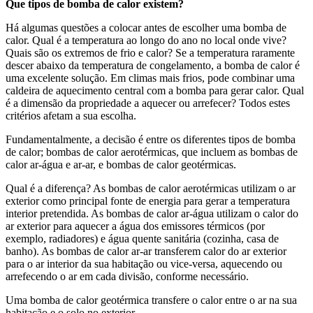
Que tipos de bomba de calor existem?
Há algumas questões a colocar antes de escolher uma bomba de
calor. Qual é a temperatura ao longo do ano no local onde vive?
Quais são os extremos de frio e calor? Se a temperatura raramente
descer abaixo da temperatura de congelamento, a bomba de calor é
uma excelente solução. Em climas mais frios, pode combinar uma
caldeira de aquecimento central com a bomba para gerar calor. Qual
é a dimensão da propriedade a aquecer ou arrefecer? Todos estes
critérios afetam a sua escolha.
Fundamentalmente, a decisão é entre os diferentes tipos de bomba
de calor; bombas de calor aerotérmicas, que incluem as bombas de
calor ar-água e ar-ar, e bombas de calor geotérmicas.
Qual é a diferença? As bombas de calor aerotérmicas utilizam o ar
exterior como principal fonte de energia para gerar a temperatura
interior pretendida. As bombas de calor ar-água utilizam o calor do
ar exterior para aquecer a água dos emissores térmicos (por
exemplo, radiadores) e água quente sanitária (cozinha, casa de
banho). As bombas de calor ar-ar transferem calor do ar exterior
para o ar interior da sua habitação ou vice-versa, aquecendo ou
arrefecendo o ar em cada divisão, conforme necessário.
Uma bomba de calor geotérmica transfere o calor entre o ar na sua
habitação e o solo no exterior.