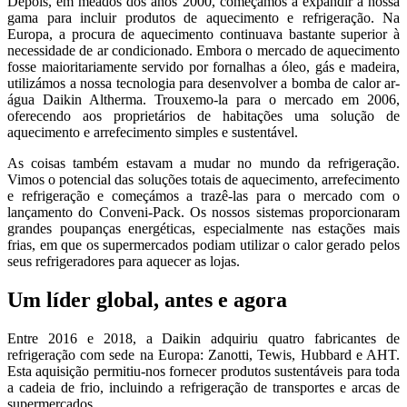
Depois, em meados dos anos 2000, começámos a expandir a nossa
gama para incluir produtos de aquecimento e refrigeração. Na
Europa, a procura de aquecimento continuava bastante superior à
necessidade de ar condicionado. Embora o mercado de aquecimento
fosse maioritariamente servido por fornalhas a óleo, gás e madeira,
utilizámos a nossa tecnologia para desenvolver a bomba de calor ar-
água Daikin Altherma. Trouxemo-la para o mercado em 2006,
oferecendo aos proprietários de habitações uma solução de
aquecimento e arrefecimento simples e sustentável.
As coisas também estavam a mudar no mundo da refrigeração.
Vimos o potencial das soluções totais de aquecimento, arrefecimento
e refrigeração e começámos a trazê-las para o mercado com o
lançamento do Conveni-Pack. Os nossos sistemas proporcionaram
grandes poupanças energéticas, especialmente nas estações mais
frias, em que os supermercados podiam utilizar o calor gerado pelos
seus refrigeradores para aquecer as lojas.
Um líder global, antes e agora
Entre 2016 e 2018, a Daikin adquiriu quatro fabricantes de
refrigeração com sede na Europa: Zanotti, Tewis, Hubbard e AHT.
Esta aquisição permitiu-nos fornecer produtos sustentáveis para toda
a cadeia de frio, incluindo a refrigeração de transportes e arcas de
supermercados.